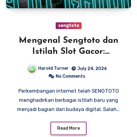
sengtoto
Mengenal Sengtoto dan
Istilah Slot Gacor:
Fenomena yang Ramai
Harold Turner
July 24, 2026
Dibahas di Dunia Digital
No Comments
Perkembangan internet telah SENGTOTO
menghadirkan berbagai istilah baru yang
menjadi bagian dari budaya digital. Salah…
Read More