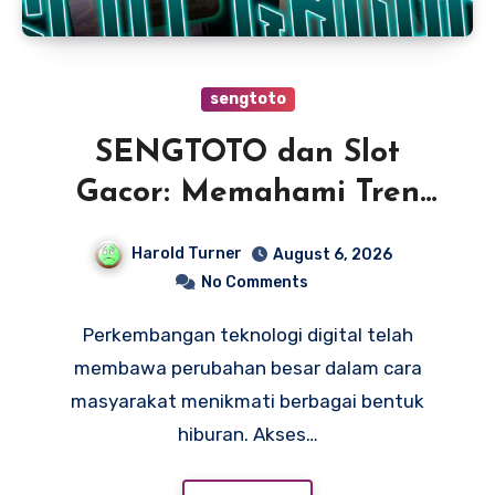
sengtoto
SENGTOTO dan Slot
Gacor: Memahami Tren
Hiburan Digital yang Terus
Harold Turner
August 6, 2026
Berkembang
No Comments
Perkembangan teknologi digital telah
membawa perubahan besar dalam cara
masyarakat menikmati berbagai bentuk
hiburan. Akses…