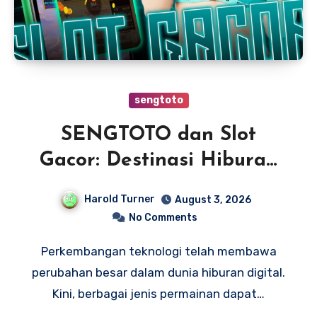
sengtoto
SENGTOTO dan Slot
Gacor: Destinasi Hiburan
Digital Favorit dengan
Harold Turner
August 3, 2026
Fitur Modern dan
No Comments
Permainan Terlengkap
Perkembangan teknologi telah membawa
perubahan besar dalam dunia hiburan digital.
Kini, berbagai jenis permainan dapat…