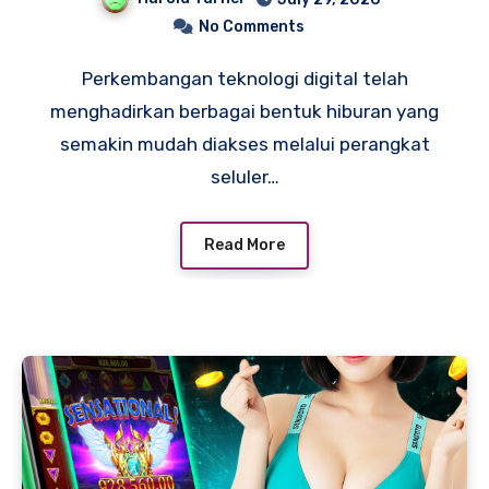
Modern dan Pengalaman
No Comments
Bermain yang Dinamis
Perkembangan teknologi digital telah
menghadirkan berbagai bentuk hiburan yang
semakin mudah diakses melalui perangkat
seluler…
Read More