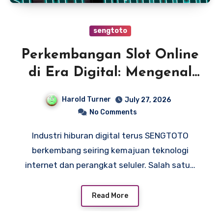
sengtoto
Perkembangan Slot Online
di Era Digital: Mengenal
Teknologi, Desain, dan Tren
Harold Turner
July 27, 2026
Hiburan Modern
No Comments
Industri hiburan digital terus SENGTOTO
berkembang seiring kemajuan teknologi
internet dan perangkat seluler. Salah satu…
Read More