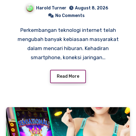
Fenomena Permainan
Harold Turner
August 8, 2026
Digital di Era Internet
No Comments
Perkembangan teknologi internet telah
mengubah banyak kebiasaan masyarakat
dalam mencari hiburan. Kehadiran
smartphone, koneksi jaringan…
Read More