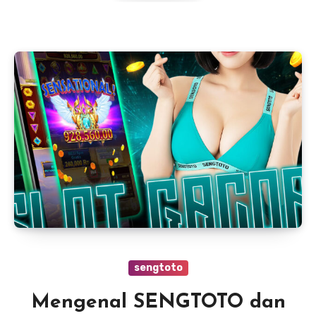
sengtoto
Mengenal SENGTOTO dan