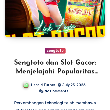
sengtoto
Sengtoto dan Slot Gacor:
Menjelajahi Popularitas
Istilah yang Ramai
Harold Turner
July 25, 2026
Dibahas di Dunia Hiburan
No Comments
Digital
Perkembangan teknologi telah membawa