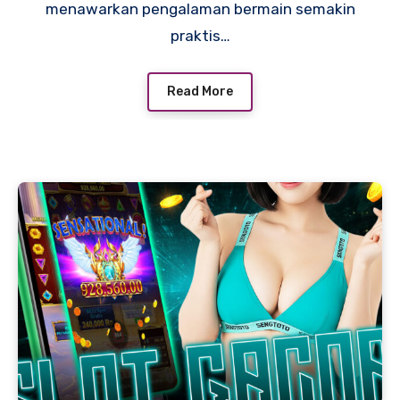
menawarkan pengalaman bermain semakin
praktis…
Read More