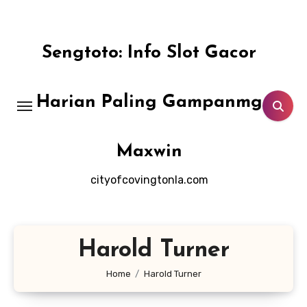
Skip
to
content
Sengtoto: Info Slot Gacor
Harian Paling Gampanmg
Maxwin
cityofcovingtonla.com
Harold Turner
Home
Harold Turner