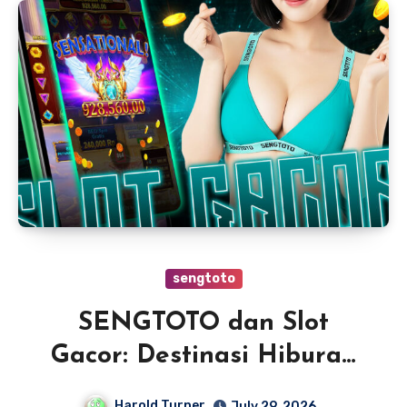
sengtoto
SENGTOTO dan Slot
Gacor: Destinasi Hiburan
Digital dengan Fitur
Harold Turner
July 29, 2026