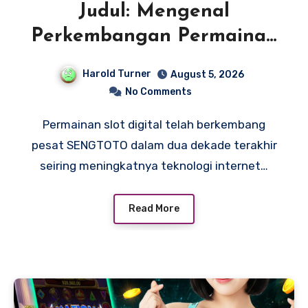
Judul: Mengenal
Perkembangan Permainan
Slot Digital dan Peran
Harold Turner
August 5, 2026
Platform Modern dalam
No Comments
Industri Hiburan Online
Permainan slot digital telah berkembang
pesat SENGTOTO dalam dua dekade terakhir
seiring meningkatnya teknologi internet…
Read More