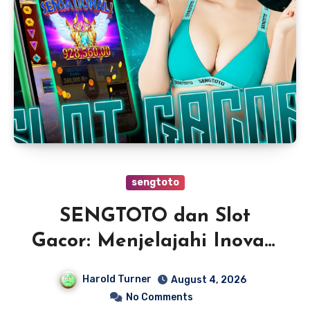
sengtoto
SENGTOTO dan Slot
Gacor: Menjelajahi Inovasi
Platform Digital dengan
Harold Turner
August 4, 2026
Hiburan Modern
No Comments