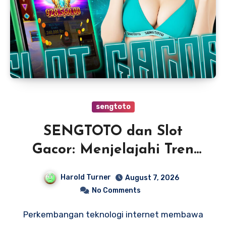
sengtoto
SENGTOTO dan Slot
Gacor: Menjelajahi Tren
Permainan Digital yang
Harold Turner
August 7, 2026
Semakin Populer
No Comments
Perkembangan teknologi internet membawa