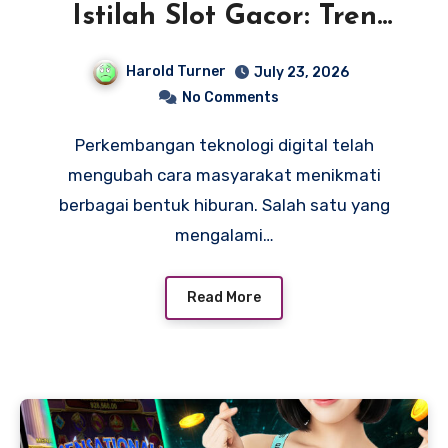
Istilah Slot Gacor: Tren
Hiburan Digital yang
Harold Turner
July 23, 2026
Ramai Dibicarakan
No Comments
Perkembangan teknologi digital telah
mengubah cara masyarakat menikmati
berbagai bentuk hiburan. Salah satu yang
mengalami…
Read More