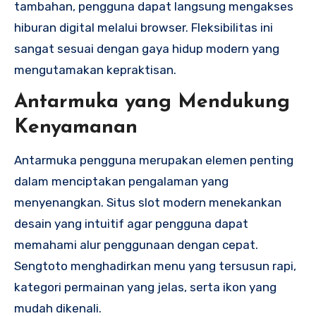
tambahan, pengguna dapat langsung mengakses
hiburan digital melalui browser. Fleksibilitas ini
sangat sesuai dengan gaya hidup modern yang
mengutamakan kepraktisan.
Antarmuka yang Mendukung
Kenyamanan
Antarmuka pengguna merupakan elemen penting
dalam menciptakan pengalaman yang
menyenangkan. Situs slot modern menekankan
desain yang intuitif agar pengguna dapat
memahami alur penggunaan dengan cepat.
Sengtoto menghadirkan menu yang tersusun rapi,
kategori permainan yang jelas, serta ikon yang
mudah dikenali.