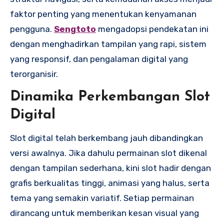
faktor penting yang menentukan kenyamanan
pengguna.
Sengtoto
mengadopsi pendekatan ini
dengan menghadirkan tampilan yang rapi, sistem
yang responsif, dan pengalaman digital yang
terorganisir.
Dinamika Perkembangan Slot
Digital
Slot digital telah berkembang jauh dibandingkan
versi awalnya. Jika dahulu permainan slot dikenal
dengan tampilan sederhana, kini slot hadir dengan
grafis berkualitas tinggi, animasi yang halus, serta
tema yang semakin variatif. Setiap permainan
dirancang untuk memberikan kesan visual yang