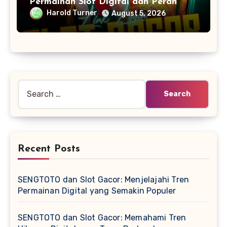
Permainan Slot Digital dan Peran
Platform Modern dalam Industri
Harold Turner
August 5, 2026
Hiburan Online
Search
for:
Recent Posts
SENGTOTO dan Slot Gacor: Menjelajahi Tren
Permainan Digital yang Semakin Populer
SENGTOTO dan Slot Gacor: Memahami Tren