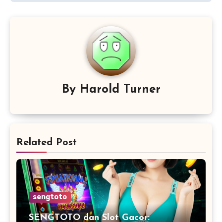
By
Harold Turner
Related Post
sengtoto
SENGTOTO dan Slot Gacor: