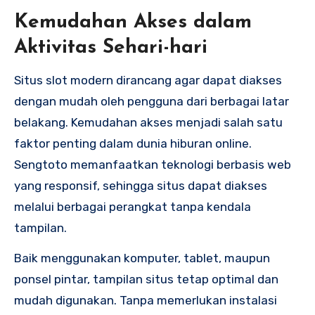
Kemudahan Akses dalam
Aktivitas Sehari-hari
Situs slot modern dirancang agar dapat diakses
dengan mudah oleh pengguna dari berbagai latar
belakang. Kemudahan akses menjadi salah satu
faktor penting dalam dunia hiburan online.
Sengtoto memanfaatkan teknologi berbasis web
yang responsif, sehingga situs dapat diakses
melalui berbagai perangkat tanpa kendala
tampilan.
Baik menggunakan komputer, tablet, maupun
ponsel pintar, tampilan situs tetap optimal dan
mudah digunakan. Tanpa memerlukan instalasi