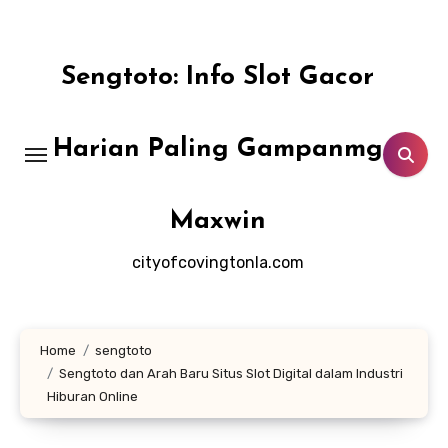
Skip
to
content
Sengtoto: Info Slot Gacor
Harian Paling Gampanmg
Maxwin
cityofcovingtonla.com
Home
sengtoto
Sengtoto dan Arah Baru Situs Slot Digital dalam Industri
Hiburan Online