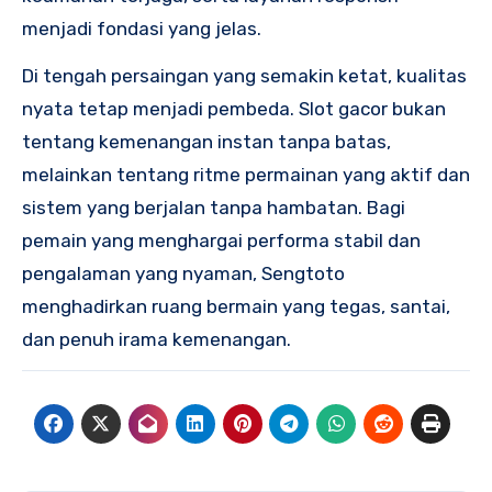
menjadi fondasi yang jelas.
Di tengah persaingan yang semakin ketat, kualitas
nyata tetap menjadi pembeda. Slot gacor bukan
tentang kemenangan instan tanpa batas,
melainkan tentang ritme permainan yang aktif dan
sistem yang berjalan tanpa hambatan. Bagi
pemain yang menghargai performa stabil dan
pengalaman yang nyaman, Sengtoto
menghadirkan ruang bermain yang tegas, santai,
dan penuh irama kemenangan.