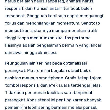
harus berjalan halus tanpa lag, animasi harus
responsif, dan transisi antar fitur tidak boleh
tersendat. Gangguan kecil saja dapat mengurangi
fokus dan menghilangkan momentum. Sengtoto
memastikan sistemnya mampu menahan trafik
tinggi tanpa menurunkan kualitas performa.
Hasilnya adalah pengalaman bermain yang lancar
dari awal hingga akhir sesi.
Keunggulan lain terlihat pada optimalisasi
perangkat. Platform ini berjalan stabil baik di
desktop maupun smartphone. Grafis tetap tajam,
tombol responsif, dan efek suara terdengar jelas.
Tidak ada penurunan kualitas saat berpindah
perangkat. Konsistensi ini penting karena banyak
pemain kini lebih sering bermain melalui ponsel.