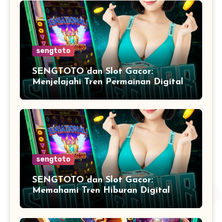
sengtoto
SENGTOTO dan Slot Gacor:
Menjelajahi Tren Permainan Digital
yang Semakin Populer
sengtoto
SENGTOTO dan Slot Gacor:
Memahami Tren Hiburan Digital
yang Terus Berkembang