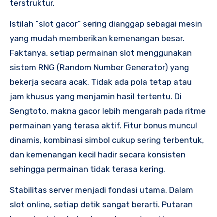
terstruktur.
Istilah “slot gacor” sering dianggap sebagai mesin
yang mudah memberikan kemenangan besar.
Faktanya, setiap permainan slot menggunakan
sistem RNG (Random Number Generator) yang
bekerja secara acak. Tidak ada pola tetap atau
jam khusus yang menjamin hasil tertentu. Di
Sengtoto, makna gacor lebih mengarah pada ritme
permainan yang terasa aktif. Fitur bonus muncul
dinamis, kombinasi simbol cukup sering terbentuk,
dan kemenangan kecil hadir secara konsisten
sehingga permainan tidak terasa kering.
Stabilitas server menjadi fondasi utama. Dalam
slot online, setiap detik sangat berarti. Putaran