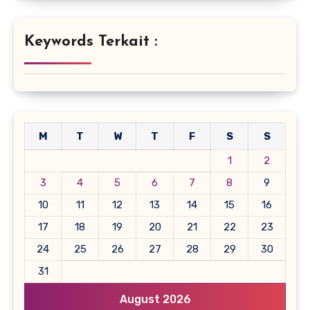
Keywords Terkait :
M
T
W
T
F
S
S
1
2
3
4
5
6
7
8
9
10
11
12
13
14
15
16
17
18
19
20
21
22
23
24
25
26
27
28
29
30
31
August 2026