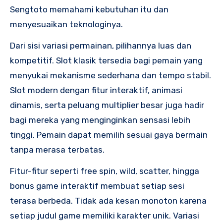
Sengtoto memahami kebutuhan itu dan
menyesuaikan teknologinya.
Dari sisi variasi permainan, pilihannya luas dan
kompetitif. Slot klasik tersedia bagi pemain yang
menyukai mekanisme sederhana dan tempo stabil.
Slot modern dengan fitur interaktif, animasi
dinamis, serta peluang multiplier besar juga hadir
bagi mereka yang menginginkan sensasi lebih
tinggi. Pemain dapat memilih sesuai gaya bermain
tanpa merasa terbatas.
Fitur-fitur seperti free spin, wild, scatter, hingga
bonus game interaktif membuat setiap sesi
terasa berbeda. Tidak ada kesan monoton karena
setiap judul game memiliki karakter unik. Variasi