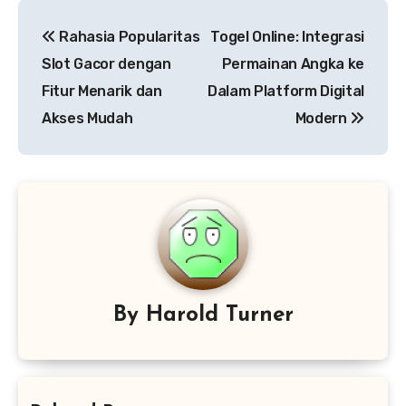
Post
Rahasia Popularitas
Togel Online: Integrasi
navigation
Slot Gacor dengan
Permainan Angka ke
Fitur Menarik dan
Dalam Platform Digital
Akses Mudah
Modern
By
Harold Turner