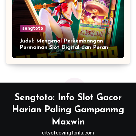
sengtoto
Judul: Mengenal Perkembangan
Permainan Slot Digital dan Peran
Platform Modern dalam Industri
Hiburan Online
Sengtoto: Info Slot Gacor
Harian Paling Gampanmg
Maxwin
cityofcovingtonla.com