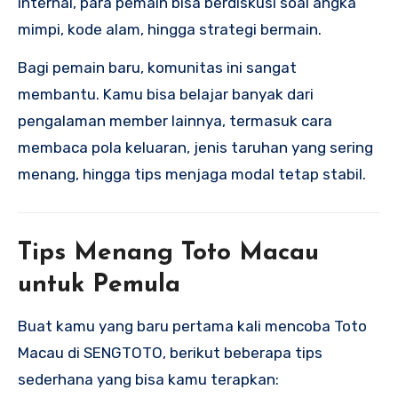
internal, para pemain bisa berdiskusi soal angka
mimpi, kode alam, hingga strategi bermain.
Bagi pemain baru, komunitas ini sangat
membantu. Kamu bisa belajar banyak dari
pengalaman member lainnya, termasuk cara
membaca pola keluaran, jenis taruhan yang sering
menang, hingga tips menjaga modal tetap stabil.
Tips Menang Toto Macau
untuk Pemula
Buat kamu yang baru pertama kali mencoba Toto
Macau di SENGTOTO, berikut beberapa tips
sederhana yang bisa kamu terapkan: