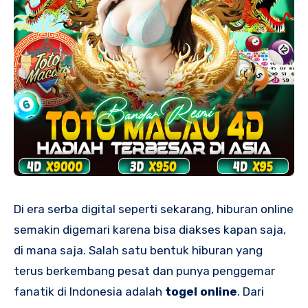
Di era serba digital seperti sekarang, hiburan online
semakin digemari karena bisa diakses kapan saja,
di mana saja. Salah satu bentuk hiburan yang
terus berkembang pesat dan punya penggemar
fanatik di Indonesia adalah
togel online
. Dari