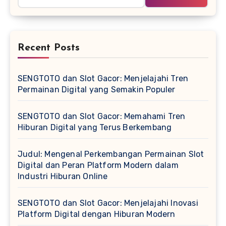
Recent Posts
SENGTOTO dan Slot Gacor: Menjelajahi Tren
Permainan Digital yang Semakin Populer
SENGTOTO dan Slot Gacor: Memahami Tren
Hiburan Digital yang Terus Berkembang
Judul: Mengenal Perkembangan Permainan Slot
Digital dan Peran Platform Modern dalam
Industri Hiburan Online
SENGTOTO dan Slot Gacor: Menjelajahi Inovasi
Platform Digital dengan Hiburan Modern