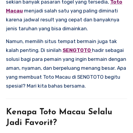
sekian banyak pasaran togel yang tersedia,
Toto
Macau
menjadi salah satu yang paling diminati
karena jadwal result yang cepat dan banyaknya
jenis taruhan yang bisa dimainkan.
Namun, memilih situs tempat bermain juga tak
kalah penting. Di sinilah
SENGTOTO
hadir sebagai
solusi bagi para pemain yang ingin bermain dengan
aman, nyaman, dan berpeluang menang besar. Apa
yang membuat Toto Macau di SENGTOTO begitu
spesial? Mari kita bahas bersama.
Kenapa Toto Macau Selalu
Jadi Favorit?