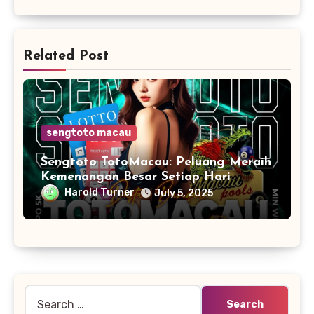
Related Post
sengtoto macau
Sengtoto TotoMacau: Peluang Meraih
Kemenangan Besar Setiap Hari
dengan Modal Kecil
Harold Turner
July 5, 2025
Search
for: