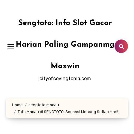
Skip
to
content
Sengtoto: Info Slot Gacor
Harian Paling Gampanmg
Maxwin
cityofcovingtonla.com
Home
sengtoto macau
Toto Macau di SENGTOTO: Sensasi Menang Setiap Hari!