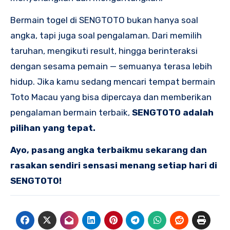
Bermain togel di SENGTOTO bukan hanya soal
angka, tapi juga soal pengalaman. Dari memilih
taruhan, mengikuti result, hingga berinteraksi
dengan sesama pemain — semuanya terasa lebih
hidup. Jika kamu sedang mencari tempat bermain
Toto Macau yang bisa dipercaya dan memberikan
pengalaman bermain terbaik,
SENGTOTO adalah
pilihan yang tepat.
Ayo, pasang angka terbaikmu sekarang dan
rasakan sendiri sensasi menang setiap hari di
SENGTOTO!