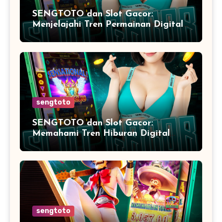
SENGTOTO dan Slot Gacor:
Menjelajahi Tren Permainan Digital
yang Semakin Populer
sengtoto
SENGTOTO dan Slot Gacor:
Memahami Tren Hiburan Digital
yang Terus Berkembang
sengtoto