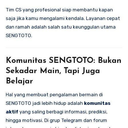
Tim CS yang profesional siap membantu kapan
saja jika kamu mengalami kendala. Layanan cepat
dan ramah adalah salah satu keunggulan utama
SENGTOTO.
Komunitas SENGTOTO: Bukan
Sekadar Main, Tapi Juga
Belajar
Hal yang membuat pengalaman bermain di
SENGTOTO jadi lebih hidup adalah
komunitas
aktif
yang saling berbagi informasi, prediksi,
hingga motivasi. Di grup Telegram dan forum