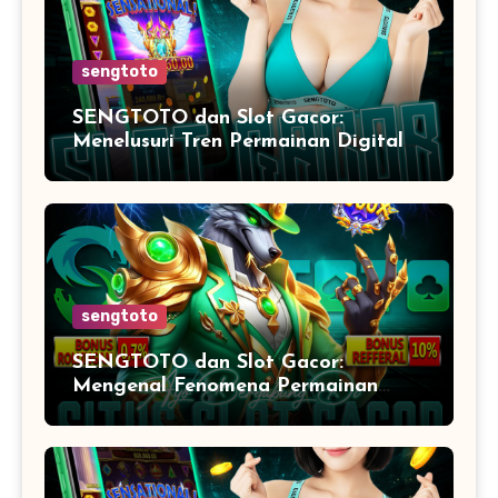
sengtoto
SENGTOTO dan Slot Gacor:
Menelusuri Tren Permainan Digital
di Era Internet
sengtoto
SENGTOTO dan Slot Gacor:
Mengenal Fenomena Permainan
Digital di Era Internet