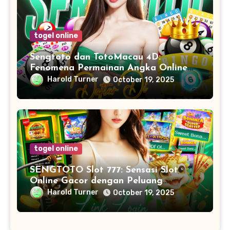
togel online
Sengtoto dan TotoMacau 4D:
Fenomena Permainan Angka Online
Modern
Harold Turner
October 19, 2025
togel online
SENGTOTO Slot 777: Sensasi Slot
Online Gacor dengan Peluang
Jackpot Besar
Harold Turner
October 19, 2025