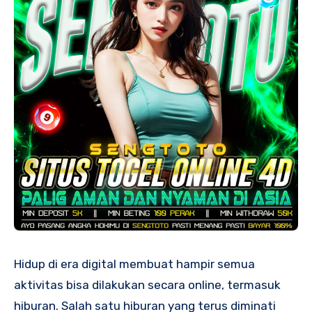
Hidup di era digital membuat hampir semua
aktivitas bisa dilakukan secara online, termasuk
hiburan. Salah satu hiburan yang terus diminati