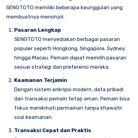
SENGTOTO memiliki beberapa keunggulan yang
membuatnya menonjol:
Pasaran Lengkap
SENGTOTO menyediakan berbagai pasaran
populer seperti Hongkong, Singapore, Sydney,
hingga Macau. Pemain dapat memilih pasaran
sesuai strategi dan preferensi mereka.
Keamanan Terjamin
Dengan sistem enkripsi modern, data pribadi
dan transaksi pemain tetap aman. Pemain bisa
fokus menikmati permainan tanpa khawatir
soal keamanan.
Transaksi Cepat dan Praktis