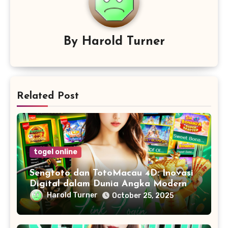
By
Harold Turner
Related Post
togel online
Sengtoto dan TotoMacau 4D: Inovasi
Digital dalam Dunia Angka Modern
Harold Turner
October 25, 2025