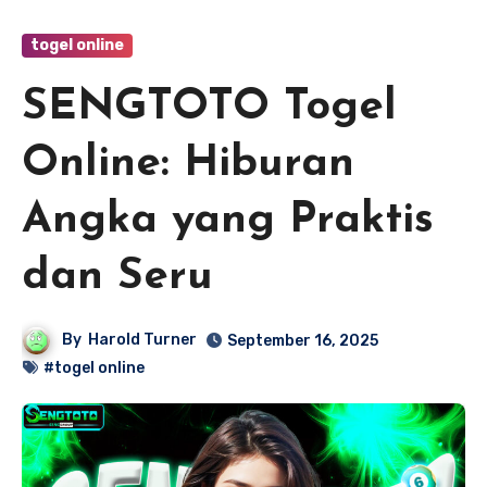
togel online
SENGTOTO Togel
Online: Hiburan
Angka yang Praktis
dan Seru
By
Harold Turner
September 16, 2025
#togel online