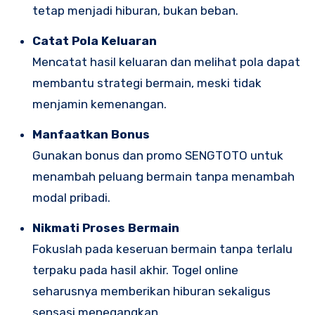
tetap menjadi hiburan, bukan beban.
Catat Pola Keluaran
Mencatat hasil keluaran dan melihat pola dapat
membantu strategi bermain, meski tidak
menjamin kemenangan.
Manfaatkan Bonus
Gunakan bonus dan promo SENGTOTO untuk
menambah peluang bermain tanpa menambah
modal pribadi.
Nikmati Proses Bermain
Fokuslah pada keseruan bermain tanpa terlalu
terpaku pada hasil akhir. Togel online
seharusnya memberikan hiburan sekaligus
sensasi menegangkan.