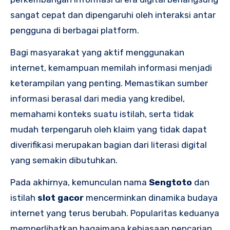
sangat cepat dan dipengaruhi oleh interaksi antar
pengguna di berbagai platform.
Bagi masyarakat yang aktif menggunakan
internet, kemampuan memilah informasi menjadi
keterampilan yang penting. Memastikan sumber
informasi berasal dari media yang kredibel,
memahami konteks suatu istilah, serta tidak
mudah terpengaruh oleh klaim yang tidak dapat
diverifikasi merupakan bagian dari literasi digital
yang semakin dibutuhkan.
Pada akhirnya, kemunculan nama
Sengtoto
dan
istilah
slot gacor
mencerminkan dinamika budaya
internet yang terus berubah. Popularitas keduanya
memperlihatkan bagaimana kebiasaan pencarian