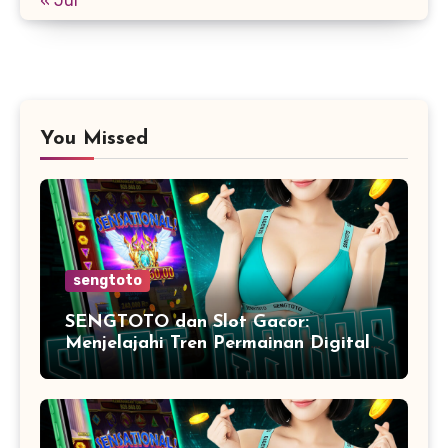
« Jul
You Missed
sengtoto
SENGTOTO dan Slot Gacor:
Menjelajahi Tren Permainan Digital
yang Semakin Populer