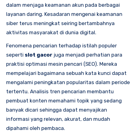
dalam menjaga keamanan akun pada berbagai
layanan daring. Kesadaran mengenai keamanan
siber terus meningkat seiring bertambahnya
aktivitas masyarakat di dunia digital.
Fenomena pencarian terhadap istilah populer
seperti
slot gacor
juga menjadi perhatian para
praktisi optimasi mesin pencari (SEO). Mereka
mempelajari bagaimana sebuah kata kunci dapat
mengalami peningkatan popularitas dalam periode
tertentu. Analisis tren pencarian membantu
pembuat konten memahami topik yang sedang
banyak dicari sehingga dapat menyajikan
informasi yang relevan, akurat, dan mudah
dipahami oleh pembaca.