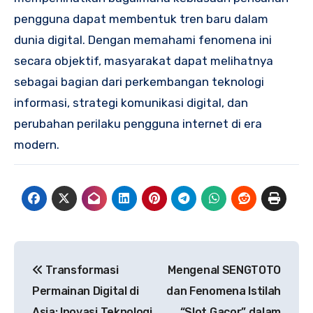
pengguna dapat membentuk tren baru dalam
dunia digital. Dengan memahami fenomena ini
secara objektif, masyarakat dapat melihatnya
sebagai bagian dari perkembangan teknologi
informasi, strategi komunikasi digital, dan
perubahan perilaku pengguna internet di era
modern.
Post
Transformasi
Mengenal SENGTOTO
navigation
Permainan Digital di
dan Fenomena Istilah
Asia: Inovasi Teknologi
“Slot Gacor” dalam