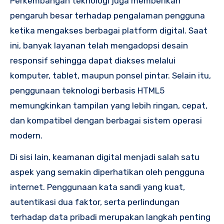
Perkembangan teknologi juga memberikan
pengaruh besar terhadap pengalaman pengguna
ketika mengakses berbagai platform digital. Saat
ini, banyak layanan telah mengadopsi desain
responsif sehingga dapat diakses melalui
komputer, tablet, maupun ponsel pintar. Selain itu,
penggunaan teknologi berbasis HTML5
memungkinkan tampilan yang lebih ringan, cepat,
dan kompatibel dengan berbagai sistem operasi
modern.
Di sisi lain, keamanan digital menjadi salah satu
aspek yang semakin diperhatikan oleh pengguna
internet. Penggunaan kata sandi yang kuat,
autentikasi dua faktor, serta perlindungan
terhadap data pribadi merupakan langkah penting