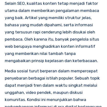
Selain SEO, kualitas konten tetap menjadi faktor
utama dalam memberikan pengalaman membaca
yang baik. Artikel yang memiliki struktur jelas,
bahasa yang mudah dipahami, serta informasi
yang tersusun rapi cenderung lebih disukai oleh
pembaca. Oleh karena itu, banyak pengelola situs
web berupaya menghadirkan konten informatif
yang memberikan nilai tambah tanpa
mengabaikan prinsip kejelasan dan keterbacaan.
Media sosial turut berperan dalam mempercepat
penyebaran berbagai istilah populer. Sebuah topik
dapat menjadi tren dalam waktu singkat melalui
unggahan, video pendek, maupun diskusi
komunitas. Kondisi ini menunjukkan bahwa
perkembangan informasi di era digital berlangsung