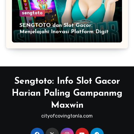
sengtoto
SENGTOTO dan Slot Gacor:
Menjelajahi Inovasi Platform Digital
dengan Hiburan Modern
Sengtoto: Info Slot Gacor
Harian Paling Gampanmg
Maxwin
cityofcovingtonla.com