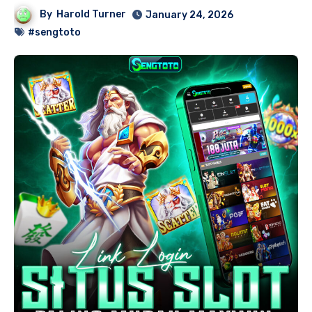
By
Harold Turner
January 24, 2026
#sengtoto