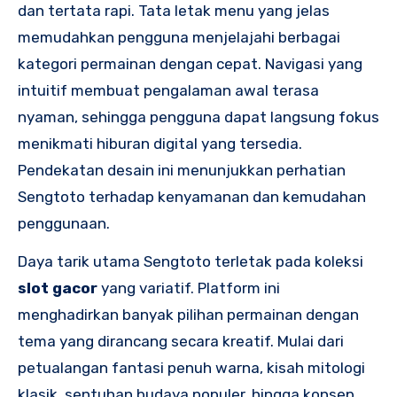
dan tertata rapi. Tata letak menu yang jelas
memudahkan pengguna menjelajahi berbagai
kategori permainan dengan cepat. Navigasi yang
intuitif membuat pengalaman awal terasa
nyaman, sehingga pengguna dapat langsung fokus
menikmati hiburan digital yang tersedia.
Pendekatan desain ini menunjukkan perhatian
Sengtoto terhadap kenyamanan dan kemudahan
penggunaan.
Daya tarik utama Sengtoto terletak pada koleksi
slot gacor
yang variatif. Platform ini
menghadirkan banyak pilihan permainan dengan
tema yang dirancang secara kreatif. Mulai dari
petualangan fantasi penuh warna, kisah mitologi
klasik, sentuhan budaya populer, hingga konsep