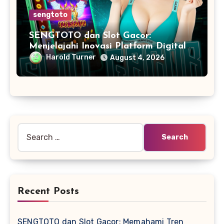
sengtoto
SENGTOTO dan Slot Gacor:
Menjelajahi Inovasi Platform Digital
dengan Hiburan Modern
Harold Turner
August 4, 2026
Search
for:
Recent Posts
SENGTOTO dan Slot Gacor: Memahami Tren