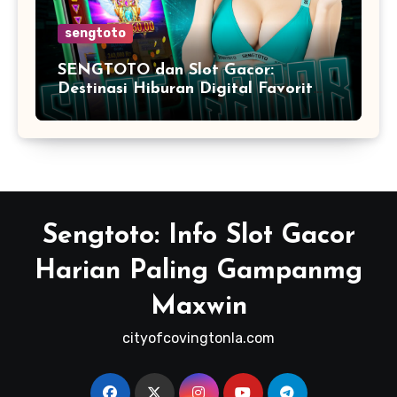
sengtoto
SENGTOTO dan Slot Gacor:
Destinasi Hiburan Digital Favorit
dengan Fitur Modern dan Permainan
Terlengkap
Sengtoto: Info Slot Gacor
Harian Paling Gampanmg
Maxwin
cityofcovingtonla.com