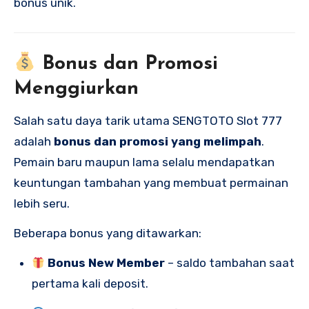
bonus unik.
Bonus dan Promosi
Menggiurkan
Salah satu daya tarik utama SENGTOTO Slot 777
adalah
bonus dan promosi yang melimpah
.
Pemain baru maupun lama selalu mendapatkan
keuntungan tambahan yang membuat permainan
lebih seru.
Beberapa bonus yang ditawarkan:
Bonus New Member
– saldo tambahan saat
pertama kali deposit.