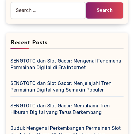
Search
for:
Recent Posts
SENGTOTO dan Slot Gacor: Mengenal Fenomena
Permainan Digital di Era Internet
SENGTOTO dan Slot Gacor: Menjelajahi Tren
Permainan Digital yang Semakin Populer
SENGTOTO dan Slot Gacor: Memahami Tren
Hiburan Digital yang Terus Berkembang
Judul: Mengenal Perkembangan Permainan Slot