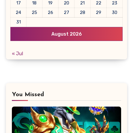
17
18
19
20
21
22
23
24
25
26
27
28
29
30
31
August 2026
« Jul
You Missed