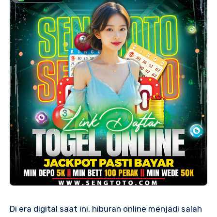
Di era digital saat ini, hiburan online menjadi salah