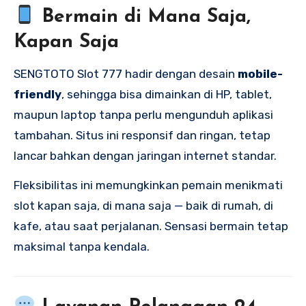
Bermain di Mana Saja,
Kapan Saja
SENGTOTO Slot 777 hadir dengan desain
mobile-
friendly
, sehingga bisa dimainkan di HP, tablet,
maupun laptop tanpa perlu mengunduh aplikasi
tambahan. Situs ini responsif dan ringan, tetap
lancar bahkan dengan jaringan internet standar.
Fleksibilitas ini memungkinkan pemain menikmati
slot kapan saja, di mana saja — baik di rumah, di
kafe, atau saat perjalanan. Sensasi bermain tetap
maksimal tanpa kendala.