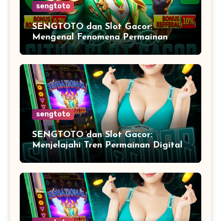
sengtoto
SENGTOTO dan Slot Gacor:
Mengenal Fenomena Permainan
Digital di Era Internet
sengtoto
SENGTOTO dan Slot Gacor:
Menjelajahi Tren Permainan Digital
yang Semakin Populer