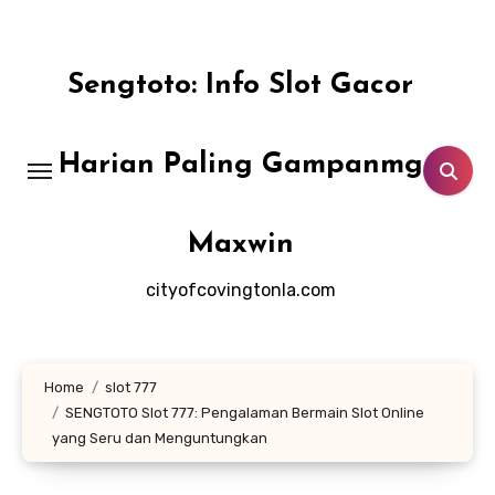
Skip
to
content
Sengtoto: Info Slot Gacor
Harian Paling Gampanmg
Maxwin
cityofcovingtonla.com
Home
slot 777
SENGTOTO Slot 777: Pengalaman Bermain Slot Online
yang Seru dan Menguntungkan