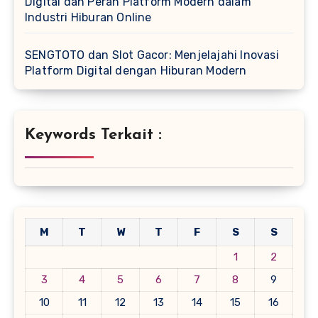
Digital dan Peran Platform Modern dalam
Industri Hiburan Online
SENGTOTO dan Slot Gacor: Menjelajahi Inovasi
Platform Digital dengan Hiburan Modern
Keywords Terkait :
M
T
W
T
F
S
S
1
2
3
4
5
6
7
8
9
10
11
12
13
14
15
16