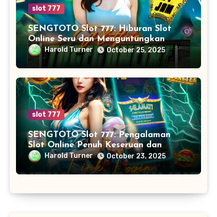
slot 777
SENGTOTO Slot 777: Hiburan Slot
Online Seru dan Menguntungkan
Harold Turner
October 25, 2025
slot 777
SENGTOTO Slot 777: Pengalaman
Slot Online Penuh Keseruan dan
Keberuntungan
Harold Turner
October 23, 2025