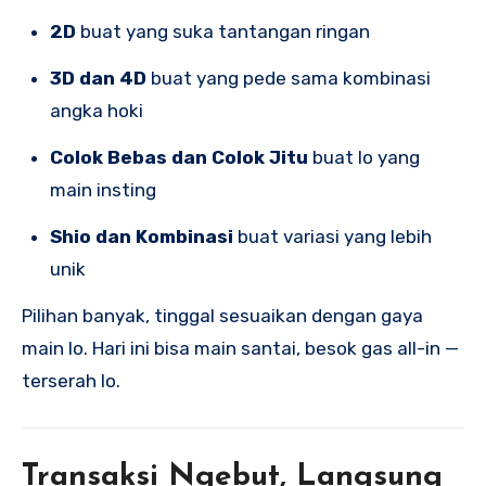
2D
buat yang suka tantangan ringan
3D dan 4D
buat yang pede sama kombinasi
angka hoki
Colok Bebas dan Colok Jitu
buat lo yang
main insting
Shio dan Kombinasi
buat variasi yang lebih
unik
Pilihan banyak, tinggal sesuaikan dengan gaya
main lo. Hari ini bisa main santai, besok gas all-in —
terserah lo.
Transaksi Ngebut, Langsung