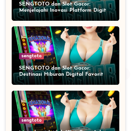
SENGTOTO dan Slot Gacor:
Menjelajahi Inovasi Platform Digital
dengan Hiburan Modern
sengtoto
SENGTOTO dan Slot Gacor:
Destinasi Hiburan Digital Favorit
dengan Fitur Modern dan Permainan
Terlengkap
sengtoto