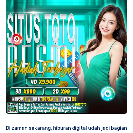
Di zaman sekarang, hiburan digital udah jadi bagian