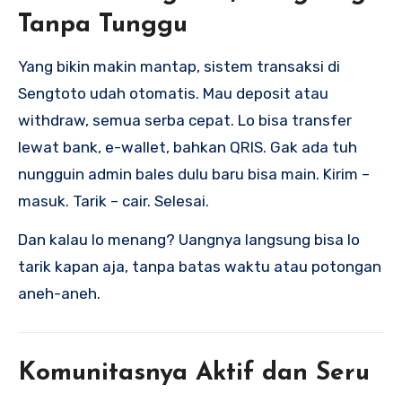
Tanpa Tunggu
Yang bikin makin mantap, sistem transaksi di
Sengtoto udah otomatis. Mau deposit atau
withdraw, semua serba cepat. Lo bisa transfer
lewat bank, e-wallet, bahkan QRIS. Gak ada tuh
nungguin admin bales dulu baru bisa main. Kirim –
masuk. Tarik – cair. Selesai.
Dan kalau lo menang? Uangnya langsung bisa lo
tarik kapan aja, tanpa batas waktu atau potongan
aneh-aneh.
Komunitasnya Aktif dan Seru