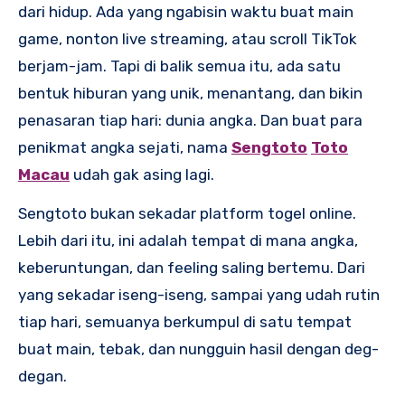
dari hidup. Ada yang ngabisin waktu buat main
game, nonton live streaming, atau scroll TikTok
berjam-jam. Tapi di balik semua itu, ada satu
bentuk hiburan yang unik, menantang, dan bikin
penasaran tiap hari: dunia angka. Dan buat para
penikmat angka sejati, nama
Sengtoto
Toto
Macau
udah gak asing lagi.
Sengtoto bukan sekadar platform togel online.
Lebih dari itu, ini adalah tempat di mana angka,
keberuntungan, dan feeling saling bertemu. Dari
yang sekadar iseng-iseng, sampai yang udah rutin
tiap hari, semuanya berkumpul di satu tempat
buat main, tebak, dan nungguin hasil dengan deg-
degan.