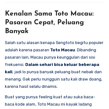
Kenalan Sama Toto Macau:
Pasaran Cepat, Peluang
Banyak
Salah satu alasan kenapa Sengtoto begitu populer
adalah karena pasaran
Toto Macau
. Dibanding
pasaran lain, Macau punya keunggulan dari sisi
frekuensi.
Dalam sehari bisa keluar beberapa
kali
, jadi lo punya banyak peluang buat nebak dan
menang. Gak perlu nungguin satu kali draw doang,
karena hasil selalu dinamis.
Buat yang punya feeling kuat atau suka baca-
baca kode alam, Toto Macau ini kayak ladang