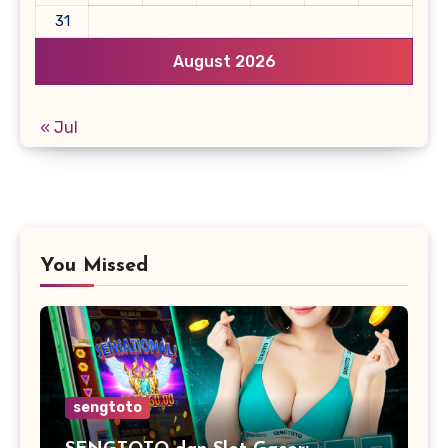
31
August 2026
« Jul
You Missed
sengtoto