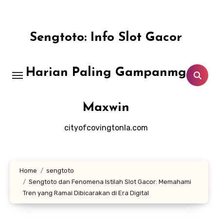
Skip
to
content
Sengtoto: Info Slot Gacor
Harian Paling Gampanmg
Maxwin
cityofcovingtonla.com
Home
sengtoto
Sengtoto dan Fenomena Istilah Slot Gacor: Memahami
Tren yang Ramai Dibicarakan di Era Digital