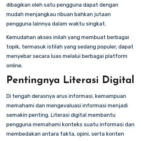
dibagikan oleh satu pengguna dapat dengan
mudah menjangkau ribuan bahkan jutaan
pengguna lainnya dalam waktu singkat.
Kemudahan akses inilah yang membuat berbagai
topik, termasuk istilah yang sedang populer, dapat
menyebar secara luas melalui berbagai platform
online.
Pentingnya Literasi Digital
Di tengah derasnya arus informasi, kemampuan
memahami dan mengevaluasi informasi menjadi
semakin penting. Literasi digital membantu
pengguna memahami konteks suatu informasi dan
membedakan antara fakta, opini, serta konten