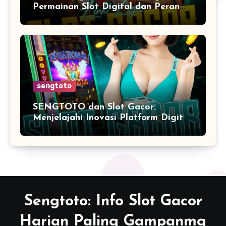
Permainan Slot Digital dan Peran
Platform Modern dalam Industri
Hiburan Online
sengtoto
SENGTOTO dan Slot Gacor:
Menjelajahi Inovasi Platform Digital
dengan Hiburan Modern
Sengtoto: Info Slot Gacor
Harian Paling Gampanmg