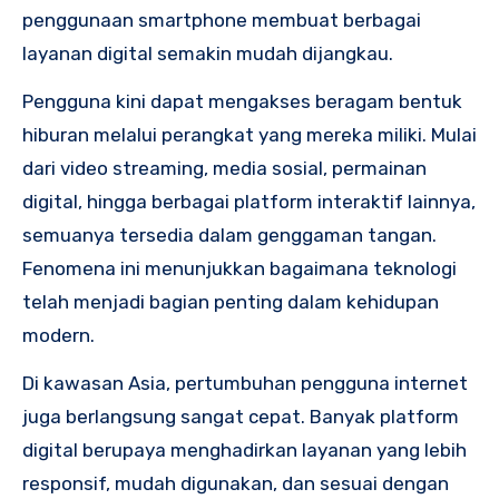
penggunaan smartphone membuat berbagai
layanan digital semakin mudah dijangkau.
Pengguna kini dapat mengakses beragam bentuk
hiburan melalui perangkat yang mereka miliki. Mulai
dari video streaming, media sosial, permainan
digital, hingga berbagai platform interaktif lainnya,
semuanya tersedia dalam genggaman tangan.
Fenomena ini menunjukkan bagaimana teknologi
telah menjadi bagian penting dalam kehidupan
modern.
Di kawasan Asia, pertumbuhan pengguna internet
juga berlangsung sangat cepat. Banyak platform
digital berupaya menghadirkan layanan yang lebih
responsif, mudah digunakan, dan sesuai dengan