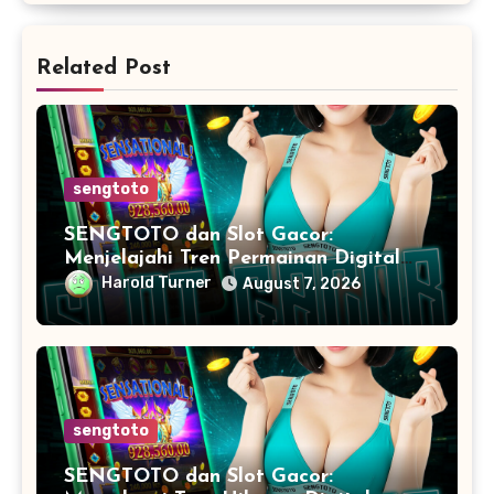
Related Post
sengtoto
SENGTOTO dan Slot Gacor:
Menjelajahi Tren Permainan Digital
yang Semakin Populer
Harold Turner
August 7, 2026
sengtoto
SENGTOTO dan Slot Gacor: