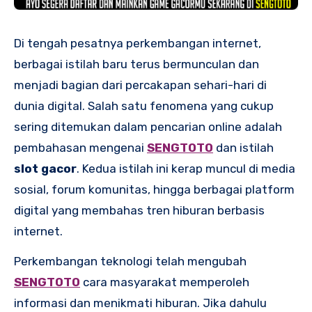
Di tengah pesatnya perkembangan internet,
berbagai istilah baru terus bermunculan dan
menjadi bagian dari percakapan sehari-hari di
dunia digital. Salah satu fenomena yang cukup
sering ditemukan dalam pencarian online adalah
pembahasan mengenai
SENGTOTO
dan istilah
slot gacor
. Kedua istilah ini kerap muncul di media
sosial, forum komunitas, hingga berbagai platform
digital yang membahas tren hiburan berbasis
internet.
Perkembangan teknologi telah mengubah
SENGTOTO
cara masyarakat memperoleh
informasi dan menikmati hiburan. Jika dahulu