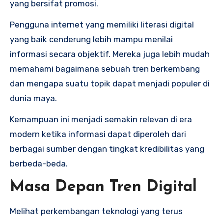
yang bersifat promosi.
Pengguna internet yang memiliki literasi digital
yang baik cenderung lebih mampu menilai
informasi secara objektif. Mereka juga lebih mudah
memahami bagaimana sebuah tren berkembang
dan mengapa suatu topik dapat menjadi populer di
dunia maya.
Kemampuan ini menjadi semakin relevan di era
modern ketika informasi dapat diperoleh dari
berbagai sumber dengan tingkat kredibilitas yang
berbeda-beda.
Masa Depan Tren Digital
Melihat perkembangan teknologi yang terus