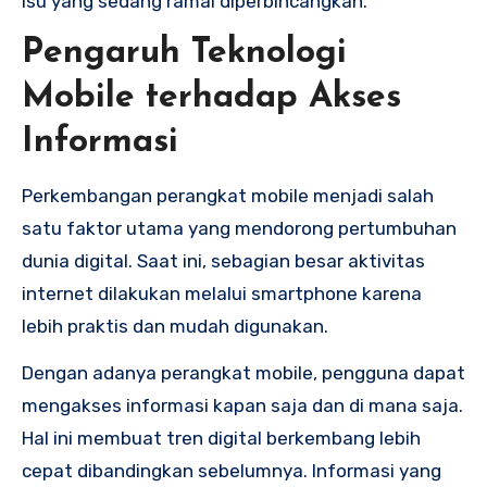
isu yang sedang ramai diperbincangkan.
Pengaruh Teknologi
Mobile terhadap Akses
Informasi
Perkembangan perangkat mobile menjadi salah
satu faktor utama yang mendorong pertumbuhan
dunia digital. Saat ini, sebagian besar aktivitas
internet dilakukan melalui smartphone karena
lebih praktis dan mudah digunakan.
Dengan adanya perangkat mobile, pengguna dapat
mengakses informasi kapan saja dan di mana saja.
Hal ini membuat tren digital berkembang lebih
cepat dibandingkan sebelumnya. Informasi yang