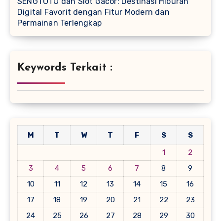
SENGTOTO dan Slot Gacor: Destinasi Hiburan
Digital Favorit dengan Fitur Modern dan
Permainan Terlengkap
Keywords Terkait :
M
T
W
T
F
S
S
1
2
3
4
5
6
7
8
9
10
11
12
13
14
15
16
17
18
19
20
21
22
23
24
25
26
27
28
29
30