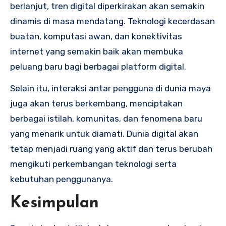
berlanjut, tren digital diperkirakan akan semakin
dinamis di masa mendatang. Teknologi kecerdasan
buatan, komputasi awan, dan konektivitas
internet yang semakin baik akan membuka
peluang baru bagi berbagai platform digital.
Selain itu, interaksi antar pengguna di dunia maya
juga akan terus berkembang, menciptakan
berbagai istilah, komunitas, dan fenomena baru
yang menarik untuk diamati. Dunia digital akan
tetap menjadi ruang yang aktif dan terus berubah
mengikuti perkembangan teknologi serta
kebutuhan penggunanya.
Kesimpulan