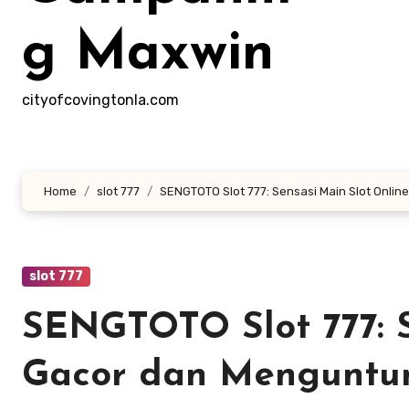
g Maxwin
cityofcovingtonla.com
Home
slot 777
SENGTOTO Slot 777: Sensasi Main Slot Onli
slot 777
SENGTOTO Slot 777: S
Gacor dan Menguntu