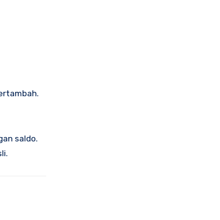
bertambah.
gan saldo.
i.