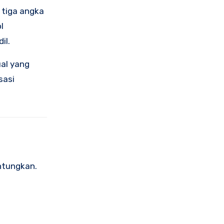
 tiga angka
l
il.
ual yang
sasi
ntungkan.
,