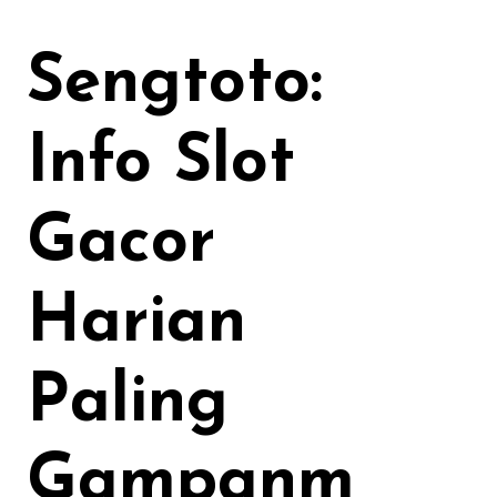
Skip
to
Sengtoto:
content
Info Slot
Gacor
Harian
Paling
Gampanm