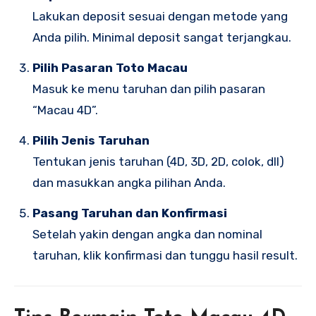
Lakukan deposit sesuai dengan metode yang
Anda pilih. Minimal deposit sangat terjangkau.
Pilih Pasaran Toto Macau
Masuk ke menu taruhan dan pilih pasaran
“Macau 4D”.
Pilih Jenis Taruhan
Tentukan jenis taruhan (4D, 3D, 2D, colok, dll)
dan masukkan angka pilihan Anda.
Pasang Taruhan dan Konfirmasi
Setelah yakin dengan angka dan nominal
taruhan, klik konfirmasi dan tunggu hasil result.