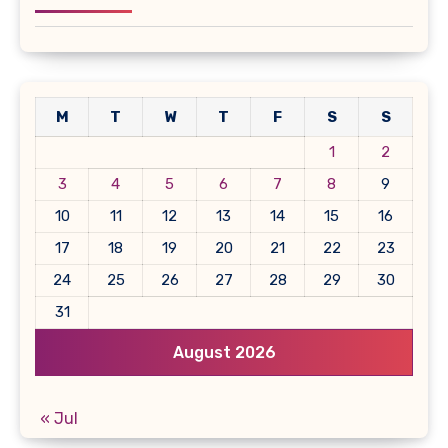
M
T
W
T
F
S
S
1
2
3
4
5
6
7
8
9
10
11
12
13
14
15
16
17
18
19
20
21
22
23
24
25
26
27
28
29
30
31
August 2026
« Jul