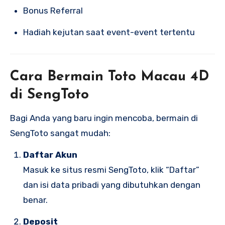
Bonus Referral
Hadiah kejutan saat event-event tertentu
Cara Bermain Toto Macau 4D
di SengToto
Bagi Anda yang baru ingin mencoba, bermain di
SengToto sangat mudah:
Daftar Akun
Masuk ke situs resmi SengToto, klik “Daftar”
dan isi data pribadi yang dibutuhkan dengan
benar.
Deposit