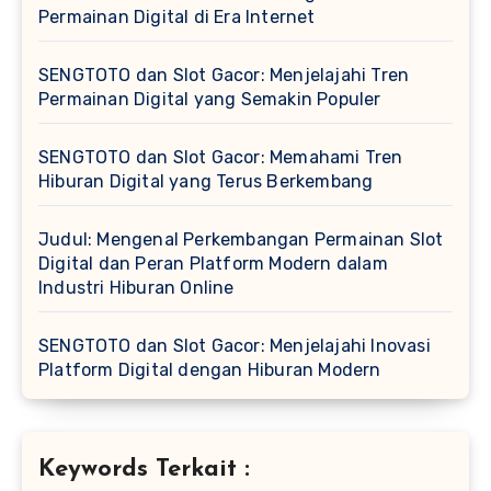
Permainan Digital di Era Internet
SENGTOTO dan Slot Gacor: Menjelajahi Tren
Permainan Digital yang Semakin Populer
SENGTOTO dan Slot Gacor: Memahami Tren
Hiburan Digital yang Terus Berkembang
Judul: Mengenal Perkembangan Permainan Slot
Digital dan Peran Platform Modern dalam
Industri Hiburan Online
SENGTOTO dan Slot Gacor: Menjelajahi Inovasi
Platform Digital dengan Hiburan Modern
Keywords Terkait :