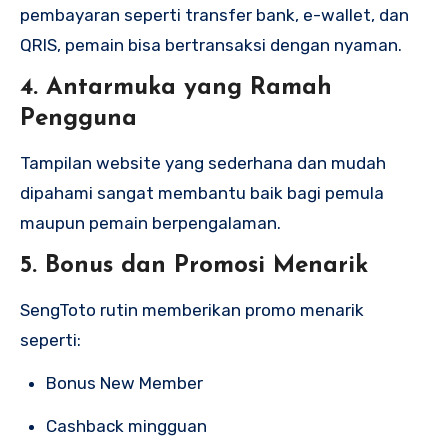
pembayaran seperti transfer bank, e-wallet, dan
QRIS, pemain bisa bertransaksi dengan nyaman.
4.
Antarmuka yang Ramah
Pengguna
Tampilan website yang sederhana dan mudah
dipahami sangat membantu baik bagi pemula
maupun pemain berpengalaman.
5.
Bonus dan Promosi Menarik
SengToto rutin memberikan promo menarik
seperti:
Bonus New Member
Cashback mingguan