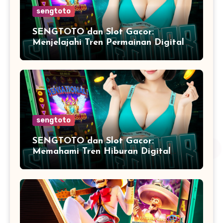
sengtoto
SENGTOTO dan Slot Gacor:
Menjelajahi Tren Permainan Digital
yang Semakin Populer
sengtoto
SENGTOTO dan Slot Gacor:
Memahami Tren Hiburan Digital
yang Terus Berkembang