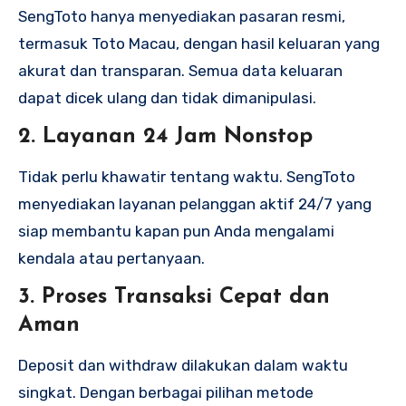
SengToto hanya menyediakan pasaran resmi,
termasuk Toto Macau, dengan hasil keluaran yang
akurat dan transparan. Semua data keluaran
dapat dicek ulang dan tidak dimanipulasi.
2.
Layanan 24 Jam Nonstop
Tidak perlu khawatir tentang waktu. SengToto
menyediakan layanan pelanggan aktif 24/7 yang
siap membantu kapan pun Anda mengalami
kendala atau pertanyaan.
3.
Proses Transaksi Cepat dan
Aman
Deposit dan withdraw dilakukan dalam waktu
singkat. Dengan berbagai pilihan metode