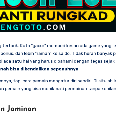
g tertarik. Kata “gacor” memberi kesan ada game yang l
onus, dan lebih “ramah” ke saldo. Tidak heran banyak 
i ada satu hal yang harus dipahami dengan tegas sejak
rnah bisa dikendalikan sepenuhnya
.
nya, tapi cara pemain mengatur diri sendiri. Di situlah 
an pemain yang bisa menikmati permainan tanpa kehila
an Jaminan