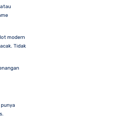
 atau
game
slot modern
 acak. Tidak
menangan
k punya
s.