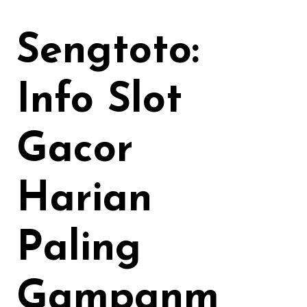
Skip
to
Sengtoto:
content
Info Slot
Gacor
Harian
Paling
Gampanm