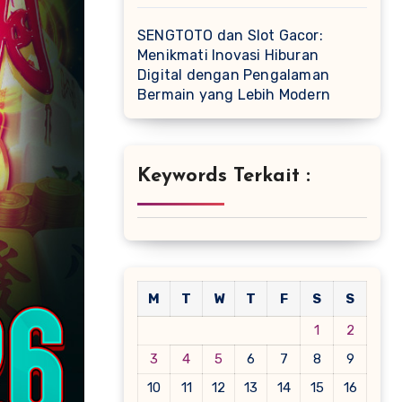
SENGTOTO dan Slot Gacor:
Menikmati Inovasi Hiburan
Digital dengan Pengalaman
Bermain yang Lebih Modern
Keywords Terkait :
M
T
W
T
F
S
S
1
2
3
4
5
6
7
8
9
10
11
12
13
14
15
16