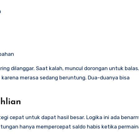
n
mbahan
ering dilanggar. Saat kalah, muncul dorongan untuk balas
n karena merasa sedang beruntung. Dua-duanya bisa
hlian
gi cepat untuk dapat hasil besar. Logika ini ada benarn
erhitungan hanya mempercepat saldo habis ketika permai