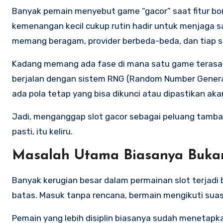
Banyak pemain menyebut game “gacor” saat fitur bon
kemenangan kecil cukup rutin hadir untuk menjaga sa
memang beragam, provider berbeda-beda, dan tiap sl
Kadang memang ada fase di mana satu game terasa le
berjalan dengan sistem RNG (Random Number Generator)
ada pola tetap yang bisa dikunci atau dipastikan aka
Jadi, menganggap slot gacor sebagai peluang tamb
pasti, itu keliru.
Masalah Utama Biasanya Bukan
Banyak kerugian besar dalam permainan slot terjadi
batas. Masuk tanpa rencana, bermain mengikuti suasa
Pemain yang lebih disiplin biasanya sudah menetapk