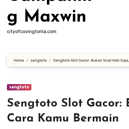
g Maxwin
cityofcovingtonla.com
Home
sengtoto
Sengtoto Slot Gacor: Bukan Soal Hoki Saja
sengtoto
Sengtoto Slot Gacor: 
Cara Kamu Bermain