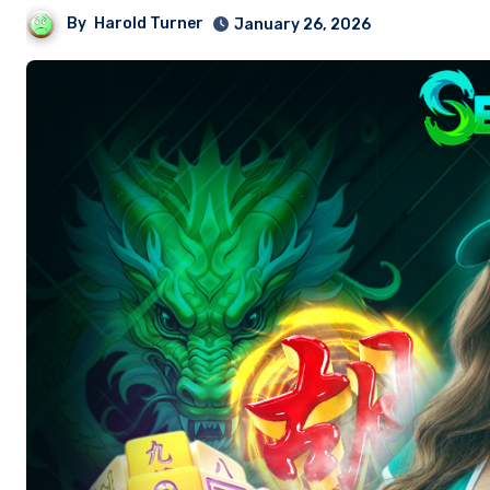
By
Harold Turner
January 26, 2026