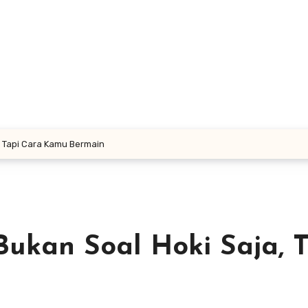
, Tapi Cara Kamu Bermain
Bukan Soal Hoki Saja, T