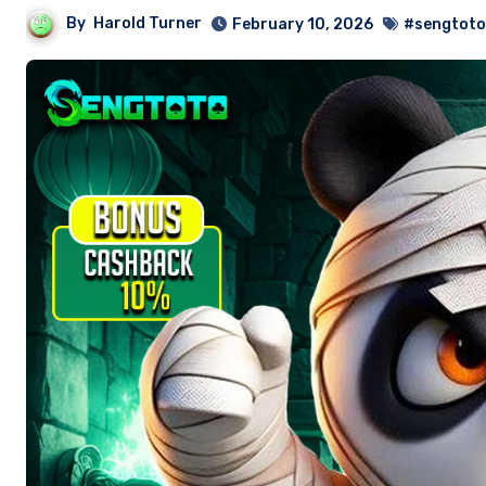
By
Harold Turner
February 10, 2026
#sengtoto