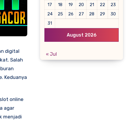
17
18
19
20
21
22
23
24
25
26
27
28
29
30
31
August 2026
n digital
« Jul
kat. Salah
iburan
ne. Keduanya
lot online
a agar
k menjadi