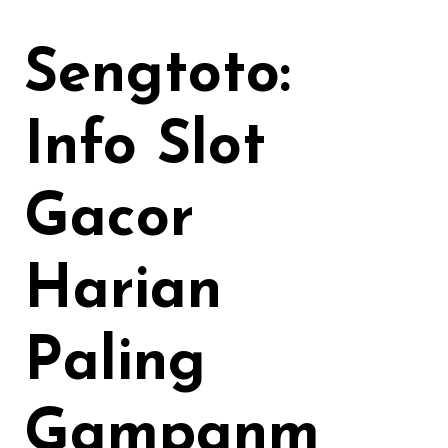
Skip
to
Sengtoto:
content
Info Slot
Gacor
Harian
Paling
Gampanm