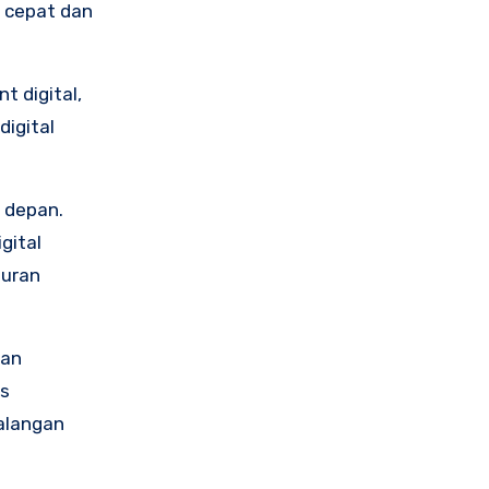
 cepat dan
t digital,
digital
 depan.
gital
buran
han
us
kalangan