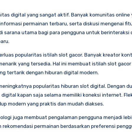
itas digital yang sangat aktif. Banyak komunitas online
nformasi permainan terbaru, serta diskusi mengenai fitu
adi sarana utama bagi para pengguna untuk berinteraksi
aru.
luas popularitas istilah slot gacor. Banyak kreator kon
enarik yang tersedia. Hal ini membuat istilah slot gaco
ng tertarik dengan hiburan digital modern.
ningkatnya popularitas hiburan slot digital. Dengan 
gital kapan saja selama memiliki koneksi internet. Fleks
idup modern yang praktis dan mudah diakses.
ologi juga membuat pengalaman pengguna menjadi lebih
m rekomendasi permainan berdasarkan preferensi pengg