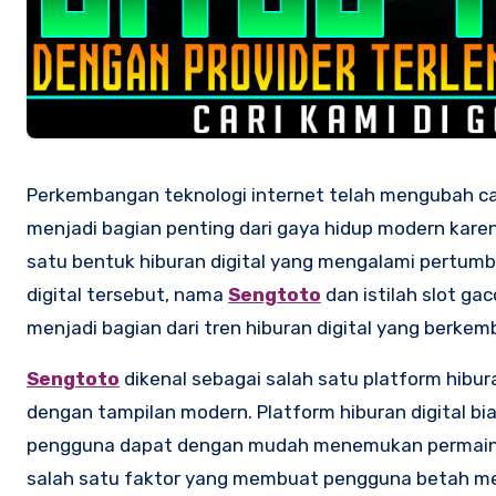
Perkembangan teknologi internet telah mengubah cara
menjadi bagian penting dari gaya hidup modern kare
satu bentuk hiburan digital yang mengalami pertumb
digital tersebut, nama
Sengtoto
dan istilah slot ga
menjadi bagian dari tren hiburan digital yang berkem
Sengtoto
dikenal sebagai salah satu platform hibur
dengan tampilan modern. Platform hiburan digital b
pengguna dapat dengan mudah menemukan permainan y
salah satu faktor yang membuat pengguna betah men