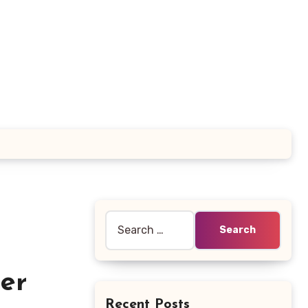
Search
for:
er
Recent Posts