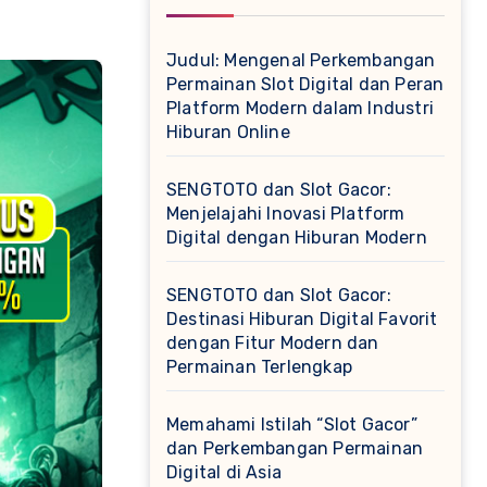
Judul: Mengenal Perkembangan
Permainan Slot Digital dan Peran
Platform Modern dalam Industri
Hiburan Online
SENGTOTO dan Slot Gacor:
Menjelajahi Inovasi Platform
Digital dengan Hiburan Modern
SENGTOTO dan Slot Gacor:
Destinasi Hiburan Digital Favorit
dengan Fitur Modern dan
Permainan Terlengkap
Memahami Istilah “Slot Gacor”
dan Perkembangan Permainan
Digital di Asia