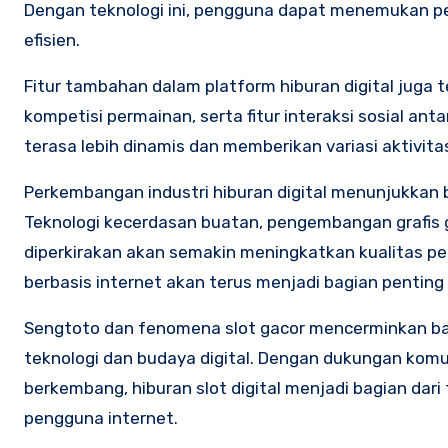
Dengan teknologi ini, pengguna dapat menemukan pe
efisien.
Fitur tambahan dalam platform hiburan digital juga 
kompetisi permainan, serta fitur interaksi sosial ant
terasa lebih dinamis dan memberikan variasi aktivita
Perkembangan industri hiburan digital menunjukkan 
Teknologi kecerdasan buatan, pengembangan grafis g
diperkirakan akan semakin meningkatkan kualitas pe
berbasis internet akan terus menjadi bagian pentin
Sengtoto dan fenomena slot gacor mencerminkan ba
teknologi dan budaya digital. Dengan dukungan komun
berkembang, hiburan slot digital menjadi bagian dar
pengguna internet.