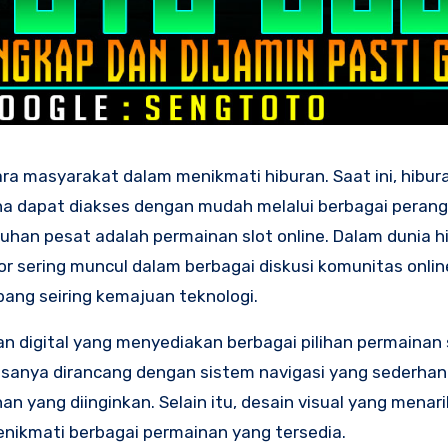
 masyarakat dalam menikmati hiburan. Saat ini, hibura
na dapat diakses dengan mudah melalui berbagai perang
uhan pesat adalah permainan slot online. Dalam dunia h
cor sering muncul dalam berbagai diskusi komunitas onli
bang seiring kemajuan teknologi.
an digital yang menyediakan berbagai pilihan permainan s
iasanya dirancang dengan sistem navigasi yang sederhan
ang diinginkan. Selain itu, desain visual yang menari
ikmati berbagai permainan yang tersedia.