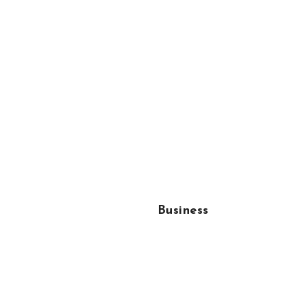
Business