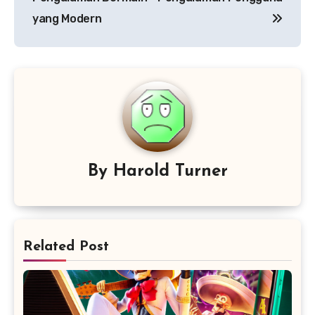
yang Modern
By
Harold Turner
Related Post