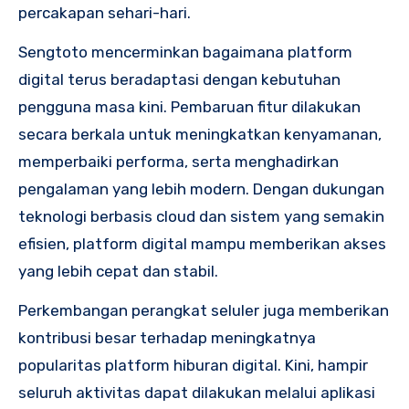
percakapan sehari-hari.
Sengtoto mencerminkan bagaimana platform
digital terus beradaptasi dengan kebutuhan
pengguna masa kini. Pembaruan fitur dilakukan
secara berkala untuk meningkatkan kenyamanan,
memperbaiki performa, serta menghadirkan
pengalaman yang lebih modern. Dengan dukungan
teknologi berbasis cloud dan sistem yang semakin
efisien, platform digital mampu memberikan akses
yang lebih cepat dan stabil.
Perkembangan perangkat seluler juga memberikan
kontribusi besar terhadap meningkatnya
popularitas platform hiburan digital. Kini, hampir
seluruh aktivitas dapat dilakukan melalui aplikasi