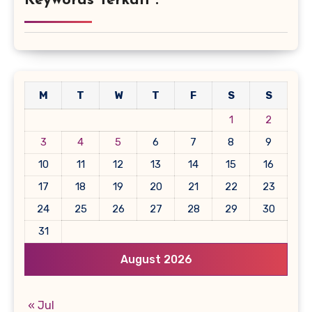
Keywords Terkait :
M
T
W
T
F
S
S
1
2
3
4
5
6
7
8
9
10
11
12
13
14
15
16
17
18
19
20
21
22
23
24
25
26
27
28
29
30
31
August 2026
« Jul