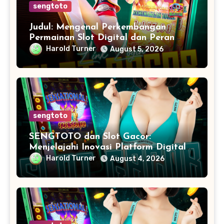
sengtoto
Judul: Mengenal Perkembangan
Permainan Slot Digital dan Peran
Platform Modern dalam Industri
Harold Turner
August 5, 2026
Hiburan Online
sengtoto
SENGTOTO dan Slot Gacor:
Menjelajahi Inovasi Platform Digital
dengan Hiburan Modern
Harold Turner
August 4, 2026