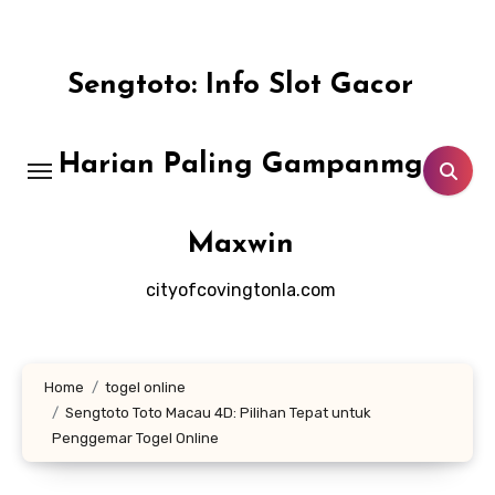
Skip
to
content
Sengtoto: Info Slot Gacor
Harian Paling Gampanmg
Maxwin
cityofcovingtonla.com
Home
togel online
Sengtoto Toto Macau 4D: Pilihan Tepat untuk
Penggemar Togel Online