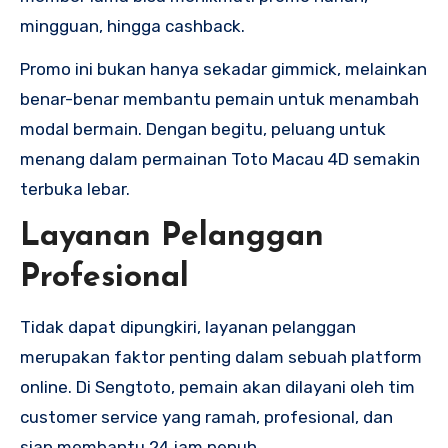
mingguan, hingga cashback.
Promo ini bukan hanya sekadar gimmick, melainkan
benar-benar membantu pemain untuk menambah
modal bermain. Dengan begitu, peluang untuk
menang dalam permainan Toto Macau 4D semakin
terbuka lebar.
Layanan Pelanggan
Profesional
Tidak dapat dipungkiri, layanan pelanggan
merupakan faktor penting dalam sebuah platform
online. Di Sengtoto, pemain akan dilayani oleh tim
customer service yang ramah, profesional, dan
siap membantu 24 jam penuh.