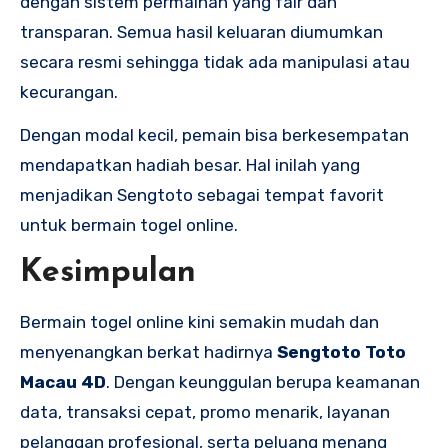
dengan sistem permainan yang fair dan
transparan. Semua hasil keluaran diumumkan
secara resmi sehingga tidak ada manipulasi atau
kecurangan.
Dengan modal kecil, pemain bisa berkesempatan
mendapatkan hadiah besar. Hal inilah yang
menjadikan Sengtoto sebagai tempat favorit
untuk bermain togel online.
Kesimpulan
Bermain togel online kini semakin mudah dan
menyenangkan berkat hadirnya
Sengtoto Toto
Macau 4D
. Dengan keunggulan berupa keamanan
data, transaksi cepat, promo menarik, layanan
pelanggan profesional, serta peluang menang