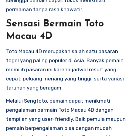
sehingga pemain dapat fokus menikmati
permainan tanpa rasa khawatir.
Sensasi Bermain Toto
Macau 4D
Toto Macau 4D merupakan salah satu pasaran
togel yang paling populer di Asia. Banyak pemain
memilih pasaran ini karena jadwal result yang
cepat, peluang menang yang tinggi, serta variasi
taruhan yang beragam.
Melalui Sengtoto, pemain dapat menikmati
pengalaman bermain Toto Macau 4D dengan
tampilan yang user-friendly. Baik pemula maupun
pemain berpengalaman bisa dengan mudah