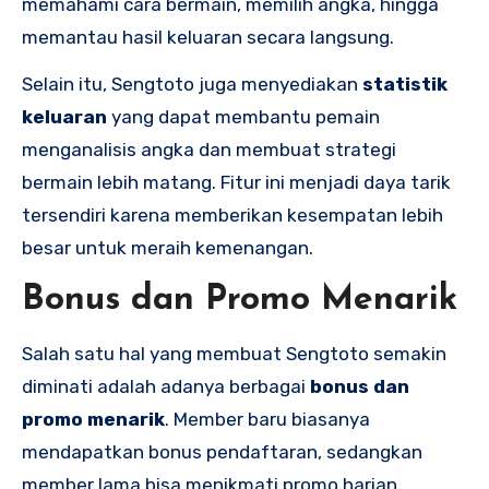
memahami cara bermain, memilih angka, hingga
memantau hasil keluaran secara langsung.
Selain itu, Sengtoto juga menyediakan
statistik
keluaran
yang dapat membantu pemain
menganalisis angka dan membuat strategi
bermain lebih matang. Fitur ini menjadi daya tarik
tersendiri karena memberikan kesempatan lebih
besar untuk meraih kemenangan.
Bonus dan Promo Menarik
Salah satu hal yang membuat Sengtoto semakin
diminati adalah adanya berbagai
bonus dan
promo menarik
. Member baru biasanya
mendapatkan bonus pendaftaran, sedangkan
member lama bisa menikmati promo harian,