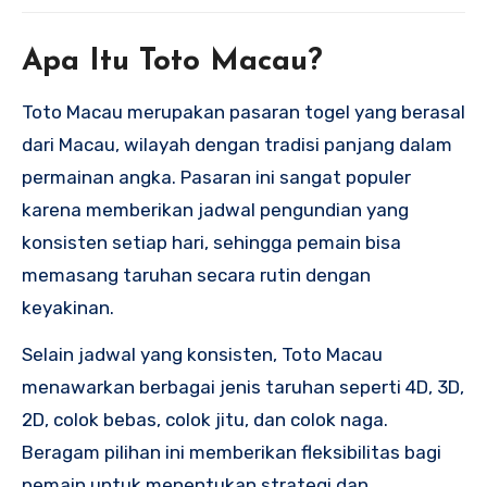
Apa Itu Toto Macau?
Toto Macau merupakan pasaran togel yang berasal
dari Macau, wilayah dengan tradisi panjang dalam
permainan angka. Pasaran ini sangat populer
karena memberikan jadwal pengundian yang
konsisten setiap hari, sehingga pemain bisa
memasang taruhan secara rutin dengan
keyakinan.
Selain jadwal yang konsisten, Toto Macau
menawarkan berbagai jenis taruhan seperti 4D, 3D,
2D, colok bebas, colok jitu, dan colok naga.
Beragam pilihan ini memberikan fleksibilitas bagi
pemain untuk menentukan strategi dan