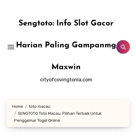
Skip
to
content
Sengtoto: Info Slot Gacor
Harian Paling Gampanmg
Maxwin
cityofcovingtonla.com
Home
toto macau
SENGTOTO Toto Macau: Pilihan Terbaik Untuk
Penggemar Togel Online