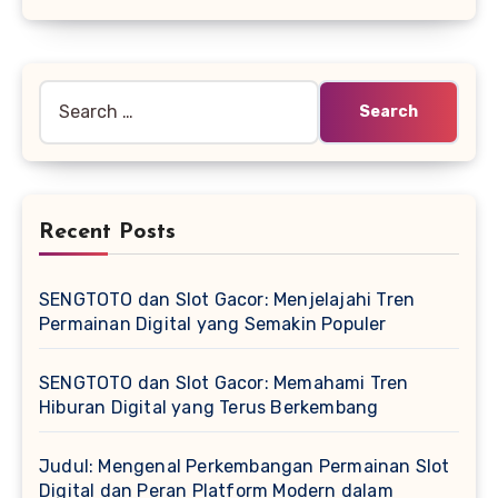
Search
for:
Recent Posts
SENGTOTO dan Slot Gacor: Menjelajahi Tren
Permainan Digital yang Semakin Populer
SENGTOTO dan Slot Gacor: Memahami Tren
Hiburan Digital yang Terus Berkembang
Judul: Mengenal Perkembangan Permainan Slot
Digital dan Peran Platform Modern dalam