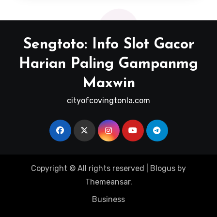
Sengtoto: Info Slot Gacor
Harian Paling Gampanmg
Maxwin
cityofcovingtonla.com
Copyright © All rights reserved
|
Blogus
by
Themeansar
.
Business