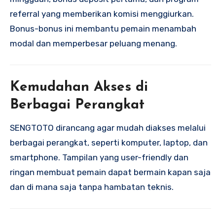
referral yang memberikan komisi menggiurkan.
Bonus-bonus ini membantu pemain menambah
modal dan memperbesar peluang menang.
Kemudahan Akses di
Berbagai Perangkat
SENGTOTO dirancang agar mudah diakses melalui
berbagai perangkat, seperti komputer, laptop, dan
smartphone. Tampilan yang user-friendly dan
ringan membuat pemain dapat bermain kapan saja
dan di mana saja tanpa hambatan teknis.