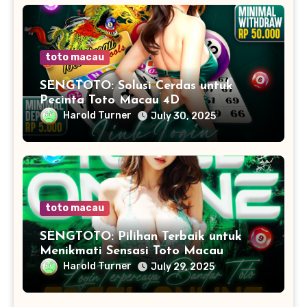
toto macau
SENGTOTO: Solusi Cerdas untuk
Pecinta Toto Macau 4D
Harold Turner
July 30, 2025
toto macau
SENGTOTO: Pilihan Terbaik untuk
Menikmati Sensasi Toto Macau
dengan Aman dan Cepat
Harold Turner
July 29, 2025