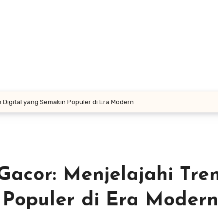
 Digital yang Semakin Populer di Era Modern
acor: Menjelajahi Tre
 Populer di Era Moder