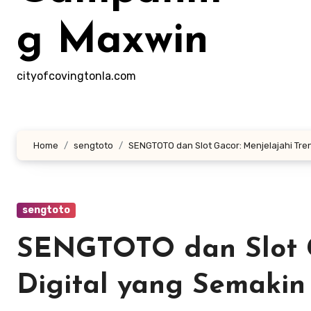
g Maxwin
cityofcovingtonla.com
Home
sengtoto
SENGTOTO dan Slot Gacor: Menjelajahi Tren
sengtoto
SENGTOTO dan Slot G
Digital yang Semakin