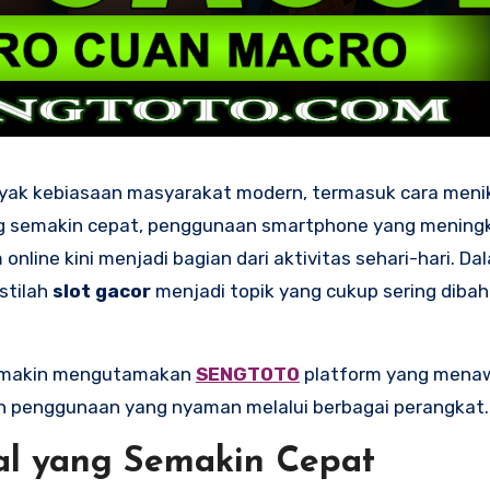
nyak kebiasaan masyarakat modern, termasuk cara meni
ang semakin cepat, penggunaan smartphone yang meningk
nline kini menjadi bagian dari aktivitas sehari-hari. Da
stilah
slot gacor
menjadi topik yang cukup sering diba
semakin mengutamakan
SENGTOTO
platform yang mena
 penggunaan yang nyaman melalui berbagai perangkat.
al yang Semakin Cepat