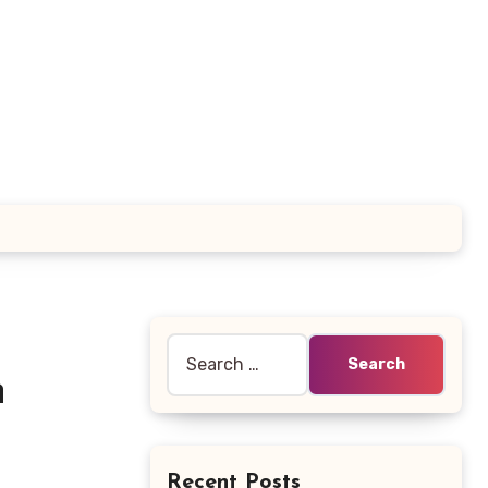
Search
for:
n
n
Recent Posts