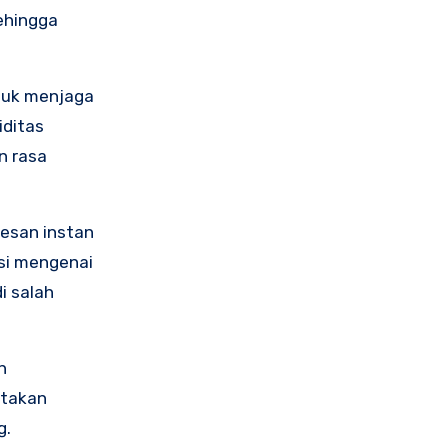
ehingga
ntuk menjaga
iditas
n rasa
esan instan
si mengenai
i salah
n
ptakan
g.