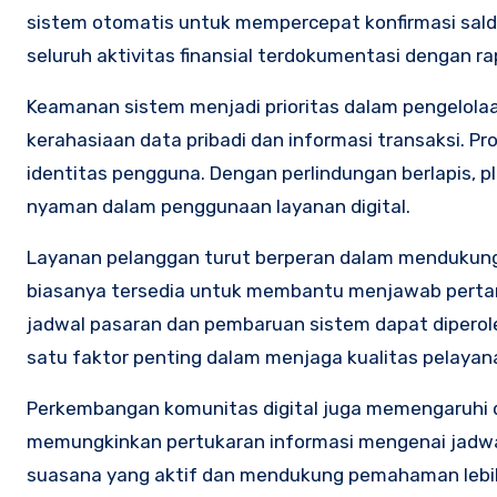
sistem otomatis untuk mempercepat konfirmasi sald
seluruh aktivitas finansial terdokumentasi dengan rap
Keamanan sistem menjadi prioritas dalam pengelolaa
kerahasiaan data pribadi dan informasi transaksi. Pr
identitas pengguna. Dengan perlindungan berlapis, 
nyaman dalam penggunaan layanan digital.
Layanan pelanggan turut berperan dalam mendukung 
biasanya tersedia untuk membantu menjawab pertany
jadwal pasaran dan pembaruan sistem dapat diperoleh
satu faktor penting dalam menjaga kualitas pelayan
Perkembangan komunitas digital juga memengaruhi di
memungkinkan pertukaran informasi mengenai jadwal
suasana yang aktif dan mendukung pemahaman lebih