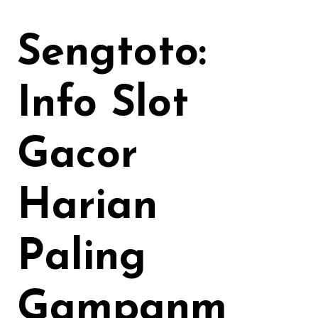
Skip
to
Sengtoto:
content
Info Slot
Gacor
Harian
Paling
Gampanm