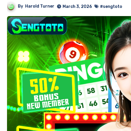
By
Harold Turner
March 3, 2026
#sengtoto