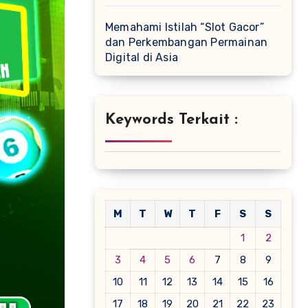
Memahami Istilah “Slot Gacor”
dan Perkembangan Permainan
Digital di Asia
Keywords Terkait :
M
T
W
T
F
S
S
1
2
3
4
5
6
7
8
9
10
11
12
13
14
15
16
17
18
19
20
21
22
23