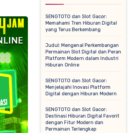
SENGTOTO dan Slot Gacor:
Memahami Tren Hiburan Digital
yang Terus Berkembang
Judul: Mengenal Perkembangan
Permainan Slot Digital dan Peran
Platform Modern dalam Industri
Hiburan Online
SENGTOTO dan Slot Gacor:
Menjelajahi Inovasi Platform
Digital dengan Hiburan Modern
SENGTOTO dan Slot Gacor:
Destinasi Hiburan Digital Favorit
dengan Fitur Modern dan
Permainan Terlengkap