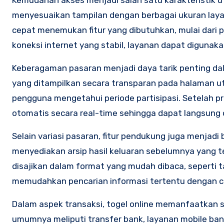
Kemudahan akses menjadi salah satu karakteristik u
menyesuaikan tampilan dengan berbagai ukuran laya
cepat menemukan fitur yang dibutuhkan, mulai dari p
koneksi internet yang stabil, layanan dapat digunaka
Keberagaman pasaran menjadi daya tarik penting dala
yang ditampilkan secara transparan pada halaman 
pengguna mengetahui periode partisipasi. Setelah pr
otomatis secara real-time sehingga dapat langsung 
Selain variasi pasaran, fitur pendukung juga menjadi 
menyediakan arsip hasil keluaran sebelumnya yang te
disajikan dalam format yang mudah dibaca, seperti ta
memudahkan pencarian informasi tertentu dengan c
Dalam aspek transaksi, togel online memanfaatkan 
umumnya meliputi transfer bank, layanan mobile bank