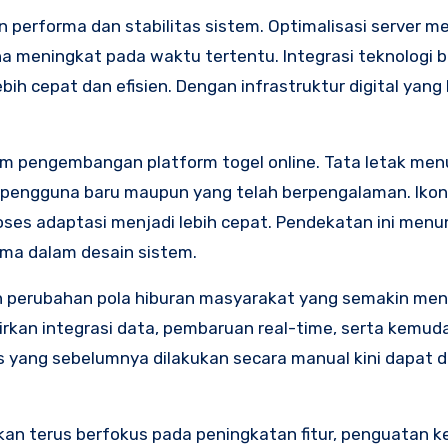
n performa dan stabilitas sistem. Optimalisasi server 
 meningkat pada waktu tertentu. Integrasi teknologi b
 cepat dan efisien. Dengan infrastruktur digital yang 
am pengembangan platform togel online. Tata letak men
 pengguna baru maupun yang telah berpengalaman. Ikon
es adaptasi menjadi lebih cepat. Pendekatan ini menu
ma dalam desain sistem.
kan perubahan pola hiburan masyarakat yang semakin m
hadirkan integrasi data, pembaruan real-time, serta kemu
s yang sebelumnya dilakukan secara manual kini dapat 
kan terus berfokus pada peningkatan fitur, penguatan 