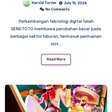
Harold Turner
July 15, 2026
Hiburan Interaktif
No Comments
Perkembangan teknologi digital telah
SENGTOTO membawa perubahan besar pada
berbagai sektor hiburan, termasuk permainan
slot…
Read More