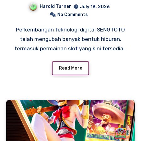
Digital dan
Harold Turner
July 18, 2026
Perkembangannya
No Comments
Perkembangan teknologi digital SENGTOTO
telah mengubah banyak bentuk hiburan,
termasuk permainan slot yang kini tersedia…
Read More