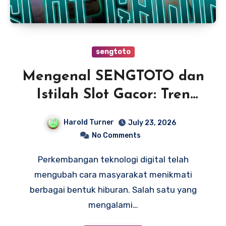
sengtoto
Mengenal SENGTOTO dan
Istilah Slot Gacor: Tren
Hiburan Digital yang
Harold Turner
July 23, 2026
Ramai Dibicarakan
No Comments
Perkembangan teknologi digital telah
mengubah cara masyarakat menikmati
berbagai bentuk hiburan. Salah satu yang
mengalami…