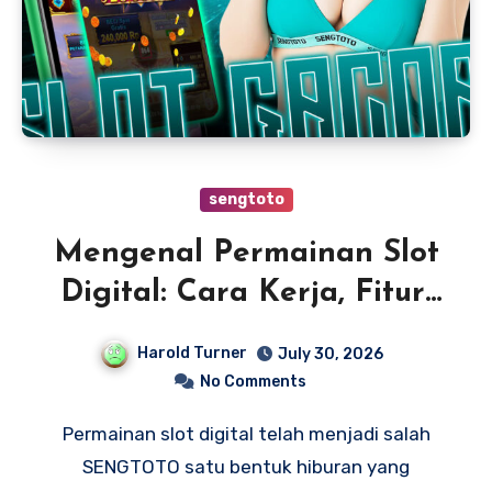
sengtoto
Mengenal Permainan Slot
Digital: Cara Kerja, Fitur,
dan Perkembangannya di
Harold Turner
July 30, 2026
Era Modern
No Comments
Permainan slot digital telah menjadi salah
SENGTOTO satu bentuk hiburan yang