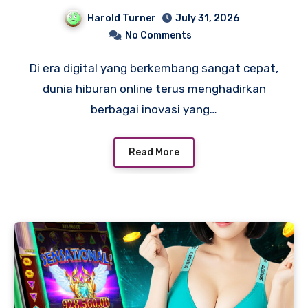
Digital dengan Fitur
Harold Turner
July 31, 2026
Modern dan Pengalaman
No Comments
Bermain yang Praktis
Di era digital yang berkembang sangat cepat,
dunia hiburan online terus menghadirkan
berbagai inovasi yang…
Read More