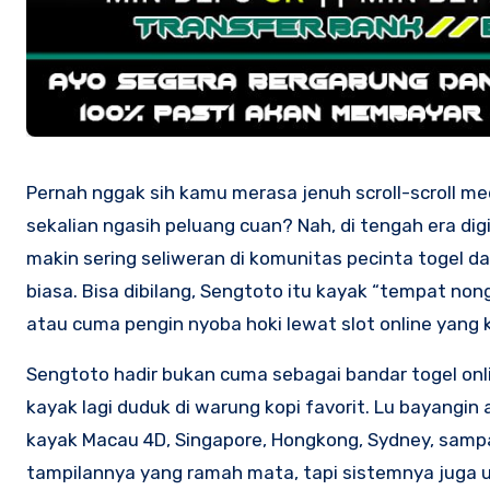
Pernah nggak sih kamu merasa jenuh scroll-scroll medi
sekalian ngasih peluang cuan? Nah, di tengah era di
makin sering seliweran di komunitas pecinta togel da
biasa. Bisa dibilang, Sengtoto itu kayak “tempat non
atau cuma pengin nyoba hoki lewat slot online yang 
Sengtoto hadir bukan cuma sebagai bandar togel on
kayak lagi duduk di warung kopi favorit. Lu bayangi
kayak Macau 4D, Singapore, Hongkong, Sydney, sampai
tampilannya yang ramah mata, tapi sistemnya juga user