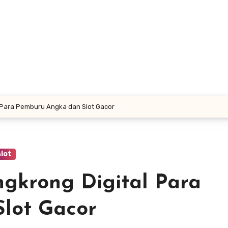
 Para Pemburu Angka dan Slot Gacor
slot
gkrong Digital Para
lot Gacor