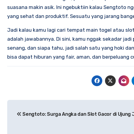
suasana makin asik. Ini ngebuktiin kalau Sengtoto ng
yang sehat dan produktif. Sesuatu yang jarang banget
Jadi kalau kamu lagi cari tempat main togel atau sl
adalah jawabannya. Di sini, kamu nggak sekadar jadi 
senang, dan siapa tahu, jadi salah satu yang hoki dan
bisa dapat hiburan yang fair, aman, dan berpeluang
Post
Sengtoto: Surga Angka dan Slot Gacor di Ujung J
navigation