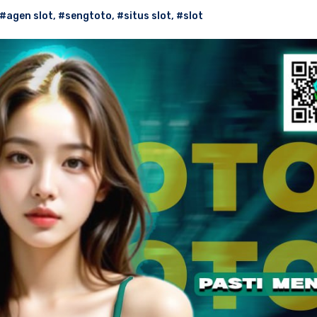
#agen slot
,
#sengtoto
,
#situs slot
,
#slot