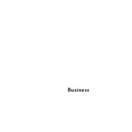
Business