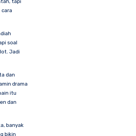
tah, tapi
 cara
adiah
pi soal
ot. Jadi
ta dan
lamin drama
ain itu
ten dan
ka, banyak
g bikin