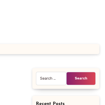
Search
for:
Recent Posts