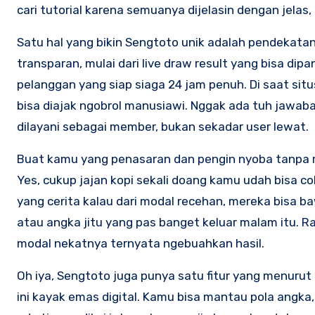
cari tutorial karena semuanya dijelasin dengan jelas,
Satu hal yang bikin Sengtoto unik adalah pendekata
transparan, mulai dari live draw result yang bisa d
pelanggan yang siap siaga 24 jam penuh. Di saat situ
bisa diajak ngobrol manusiawi. Nggak ada tuh jawaba
dilayani sebagai member, bukan sekadar user lewat.
Buat kamu yang penasaran dan pengin nyoba tanpa ri
Yes, cukup jajan kopi sekali doang kamu udah bisa co
yang cerita kalau dari modal recehan, mereka bisa ba
atau angka jitu yang pas banget keluar malam itu. 
modal nekatnya ternyata ngebuahkan hasil.
Oh iya, Sengtoto juga punya satu fitur yang menurut g
ini kayak emas digital. Kamu bisa mantau pola angka,