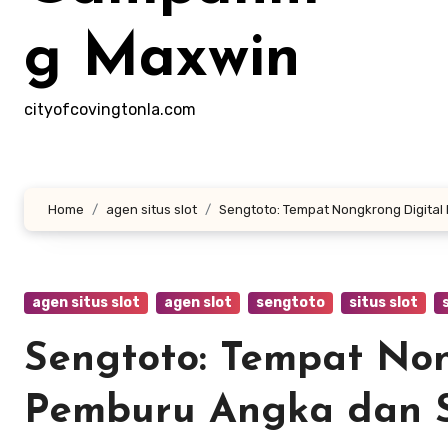
g Maxwin
cityofcovingtonla.com
Home
agen situs slot
Sengtoto: Tempat Nongkrong Digital
agen situs slot
agen slot
sengtoto
situs slot
Sengtoto: Tempat Non
Pemburu Angka dan S