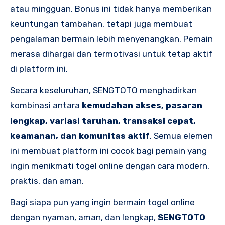
atau mingguan. Bonus ini tidak hanya memberikan
keuntungan tambahan, tetapi juga membuat
pengalaman bermain lebih menyenangkan. Pemain
merasa dihargai dan termotivasi untuk tetap aktif
di platform ini.
Secara keseluruhan, SENGTOTO menghadirkan
kombinasi antara
kemudahan akses, pasaran
lengkap, variasi taruhan, transaksi cepat,
keamanan, dan komunitas aktif
. Semua elemen
ini membuat platform ini cocok bagi pemain yang
ingin menikmati togel online dengan cara modern,
praktis, dan aman.
Bagi siapa pun yang ingin bermain togel online
dengan nyaman, aman, dan lengkap,
SENGTOTO