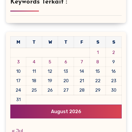
Keywords Terkait :
M
T
W
T
F
S
S
1
2
3
4
5
6
7
8
9
10
11
12
13
14
15
16
17
18
19
20
21
22
23
24
25
26
27
28
29
30
31
August 2026
« Jul