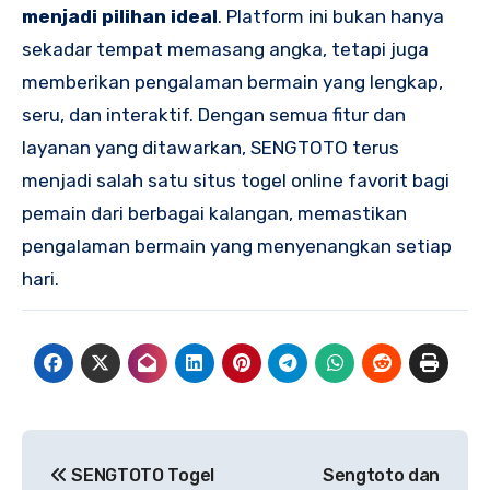
menjadi pilihan ideal
. Platform ini bukan hanya
sekadar tempat memasang angka, tetapi juga
memberikan pengalaman bermain yang lengkap,
seru, dan interaktif. Dengan semua fitur dan
layanan yang ditawarkan, SENGTOTO terus
menjadi salah satu situs togel online favorit bagi
pemain dari berbagai kalangan, memastikan
pengalaman bermain yang menyenangkan setiap
hari.
Post
SENGTOTO Togel
Sengtoto dan