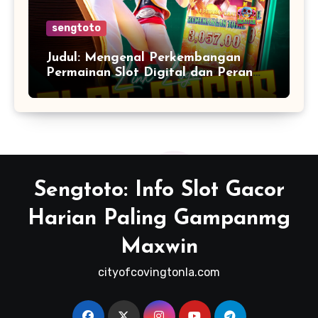
sengtoto
Judul: Mengenal Perkembangan
Permainan Slot Digital dan Peran
Platform Modern dalam Industri
Hiburan Online
Sengtoto: Info Slot Gacor
Harian Paling Gampanmg
Maxwin
cityofcovingtonla.com