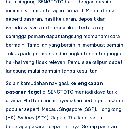
baru bingung. SENGTOTO hadir dengan desain
minimalis namun tetap informatif. Menu utama
seperti pasaran, hasil keluaran, deposit dan
withdraw, serta informasi akun tertata rapi
sehingga pemain dapat langsung memahami cara
bermain. Tampilan yang bersih ini membuat pemain
fokus pada permainan dan angka tanpa terganggu
hal-hal yang tidak relevan. Pemula sekalipun dapat
langsung mulai bermain tanpa kesulitan.
Selain kemudahan navigasi,
kelengkapan
pasaran togel
di SENGTOTO menjadi daya tarik
utama. Platform ini menyediakan berbagai pasaran
populer seperti Macau, Singapore (SGP), Hongkong
(HK), Sydney (SDY), Japan, Thailand, serta
beberapa pasaran cepat lainnya. Setiap pasaran