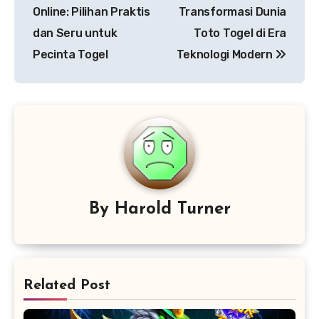
navigation
Online: Pilihan Praktis
Transformasi Dunia
dan Seru untuk
Toto Togel di Era
Pecinta Togel
Teknologi Modern
By
Harold Turner
Related Post