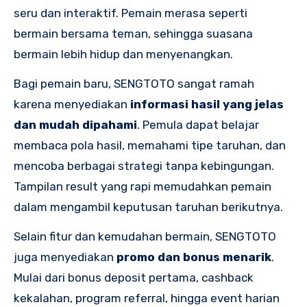
seru dan interaktif. Pemain merasa seperti
bermain bersama teman, sehingga suasana
bermain lebih hidup dan menyenangkan.
Bagi pemain baru, SENGTOTO sangat ramah
karena menyediakan
informasi hasil yang jelas
dan mudah dipahami
. Pemula dapat belajar
membaca pola hasil, memahami tipe taruhan, dan
mencoba berbagai strategi tanpa kebingungan.
Tampilan result yang rapi memudahkan pemain
dalam mengambil keputusan taruhan berikutnya.
Selain fitur dan kemudahan bermain, SENGTOTO
juga menyediakan
promo dan bonus menarik
.
Mulai dari bonus deposit pertama, cashback
kekalahan, program referral, hingga event harian