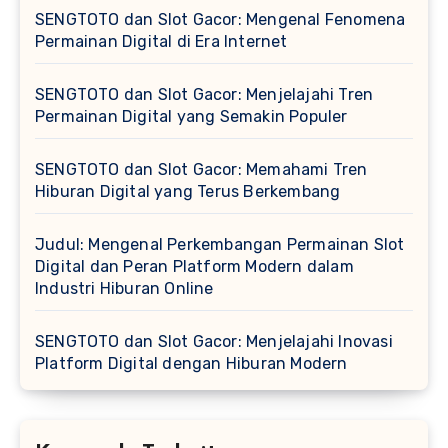
SENGTOTO dan Slot Gacor: Mengenal Fenomena
Permainan Digital di Era Internet
SENGTOTO dan Slot Gacor: Menjelajahi Tren
Permainan Digital yang Semakin Populer
SENGTOTO dan Slot Gacor: Memahami Tren
Hiburan Digital yang Terus Berkembang
Judul: Mengenal Perkembangan Permainan Slot
Digital dan Peran Platform Modern dalam
Industri Hiburan Online
SENGTOTO dan Slot Gacor: Menjelajahi Inovasi
Platform Digital dengan Hiburan Modern