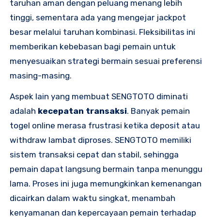
taruhan aman dengan peluang menang lebih
tinggi, sementara ada yang mengejar jackpot
besar melalui taruhan kombinasi. Fleksibilitas ini
memberikan kebebasan bagi pemain untuk
menyesuaikan strategi bermain sesuai preferensi
masing-masing.
Aspek lain yang membuat SENGTOTO diminati
adalah
kecepatan transaksi
. Banyak pemain
togel online merasa frustrasi ketika deposit atau
withdraw lambat diproses. SENGTOTO memiliki
sistem transaksi cepat dan stabil, sehingga
pemain dapat langsung bermain tanpa menunggu
lama. Proses ini juga memungkinkan kemenangan
dicairkan dalam waktu singkat, menambah
kenyamanan dan kepercayaan pemain terhadap