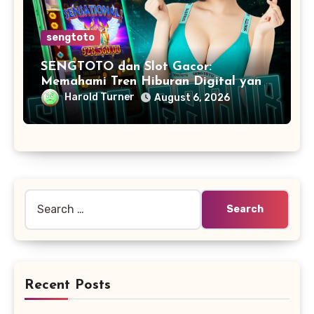
sengtoto
SENGTOTO dan Slot Gacor:
Memahami Tren Hiburan Digital yang
Terus Berkembang
Harold Turner
August 6, 2026
Search
for:
Recent Posts