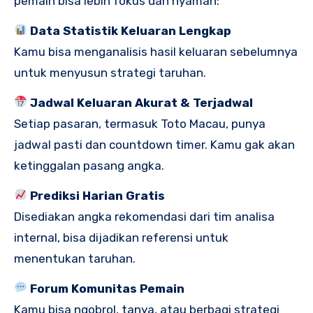
pemain bisa lebih fokus dan nyaman:
Data Statistik Keluaran Lengkap
Kamu bisa menganalisis hasil keluaran sebelumnya
untuk menyusun strategi taruhan.
Jadwal Keluaran Akurat & Terjadwal
Setiap pasaran, termasuk Toto Macau, punya
jadwal pasti dan countdown timer. Kamu gak akan
ketinggalan pasang angka.
Prediksi Harian Gratis
Disediakan angka rekomendasi dari tim analisa
internal, bisa dijadikan referensi untuk
menentukan taruhan.
Forum Komunitas Pemain
Kamu bisa ngobrol, tanya, atau berbagi strategi