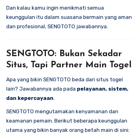
Dan kalau kamu ingin menikmati semua
keunggulan itu dalam suasana bermain yang aman
dan profesional, SENGTOTO jawabannya.
SENGTOTO: Bukan Sekadar
Situs, Tapi Partner Main Togel
Apa yang bikin SENGTOTO beda dari situs togel
lain? Jawabannya ada pada
pelayanan, sistem,
dan kepercayaan
.
SENGTOTO mengutamakan kenyamanan dan
keamanan pemain. Berikut beberapa keunggulan
utama yang bikin banyak orang betah main di sini: