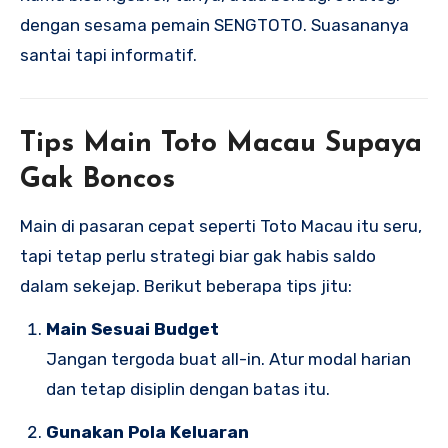
dengan sesama pemain SENGTOTO. Suasananya
santai tapi informatif.
Tips Main Toto Macau Supaya
Gak Boncos
Main di pasaran cepat seperti Toto Macau itu seru,
tapi tetap perlu strategi biar gak habis saldo
dalam sekejap. Berikut beberapa tips jitu:
Main Sesuai Budget
Jangan tergoda buat all-in. Atur modal harian
dan tetap disiplin dengan batas itu.
Gunakan Pola Keluaran