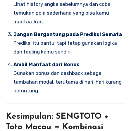
Lihat history angka sebelumnya dan coba
temukan pola sederhana yang bisa kamu
manfaatkan.
Jangan Bergantung pada Prediksi Semata
Prediksi itu bantu, tapi tetap gunakan logika
dan feeling kamu sendiri.
Ambil Manfaat dari Bonus
Gunakan bonus dan cashback sebagai
tambahan modal, terutama di hari-hari kurang
beruntung.
Kesimpulan: SENGTOTO +
Toto Macau = Kombinasi