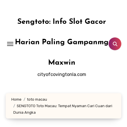
Skip
to
content
Sengtoto: Info Slot Gacor
Harian Paling Gampanmg
Maxwin
cityofcovingtonla.com
Home
toto macau
SENGTOTO Toto Macau: Tempat Nyaman Cari Cuan dari
Dunia Angka