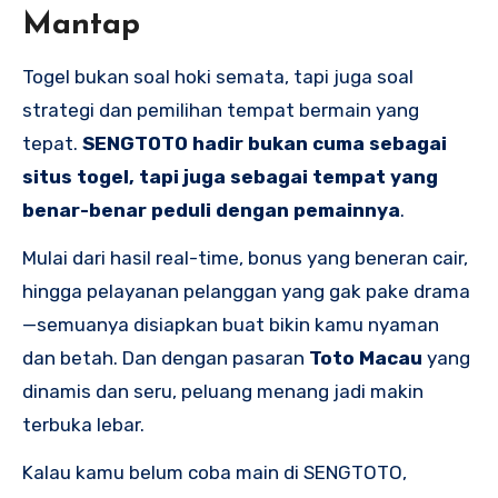
Mantap
Togel bukan soal hoki semata, tapi juga soal
strategi dan pemilihan tempat bermain yang
tepat.
SENGTOTO hadir bukan cuma sebagai
situs togel, tapi juga sebagai tempat yang
benar-benar peduli dengan pemainnya
.
Mulai dari hasil real-time, bonus yang beneran cair,
hingga pelayanan pelanggan yang gak pake drama
—semuanya disiapkan buat bikin kamu nyaman
dan betah. Dan dengan pasaran
Toto Macau
yang
dinamis dan seru, peluang menang jadi makin
terbuka lebar.
Kalau kamu belum coba main di SENGTOTO,