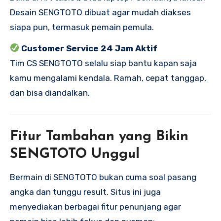
Desain SENGTOTO dibuat agar mudah diakses
siapa pun, termasuk pemain pemula.
Customer Service 24 Jam Aktif
Tim CS SENGTOTO selalu siap bantu kapan saja
kamu mengalami kendala. Ramah, cepat tanggap,
dan bisa diandalkan.
Fitur Tambahan yang Bikin
SENGTOTO Unggul
Bermain di SENGTOTO bukan cuma soal pasang
angka dan tunggu result. Situs ini juga
menyediakan berbagai fitur penunjang agar