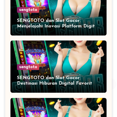
sengtoto
SENGTOTO dan Slot Gacor:
Menjelajahi Inovasi Platform Digital
dengan Hiburan Modern
sengtoto
SENGTOTO dan Slot Gacor:
Destinasi Hiburan Digital Favorit
dengan Fitur Modern dan Permainan
Terlengkap