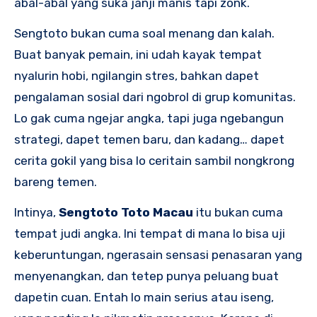
abal-abal yang suka janji manis tapi zonk.
Sengtoto bukan cuma soal menang dan kalah.
Buat banyak pemain, ini udah kayak tempat
nyalurin hobi, ngilangin stres, bahkan dapet
pengalaman sosial dari ngobrol di grup komunitas.
Lo gak cuma ngejar angka, tapi juga ngebangun
strategi, dapet temen baru, dan kadang… dapet
cerita gokil yang bisa lo ceritain sambil nongkrong
bareng temen.
Intinya,
Sengtoto Toto Macau
itu bukan cuma
tempat judi angka. Ini tempat di mana lo bisa uji
keberuntungan, ngerasain sensasi penasaran yang
menyenangkan, dan tetep punya peluang buat
dapetin cuan. Entah lo main serius atau iseng,