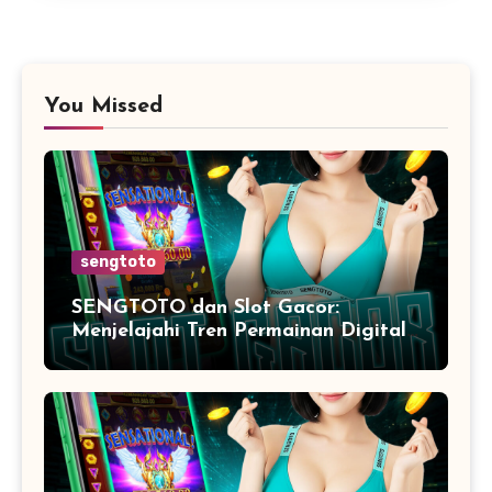
You Missed
sengtoto
SENGTOTO dan Slot Gacor:
Menjelajahi Tren Permainan Digital
yang Semakin Populer