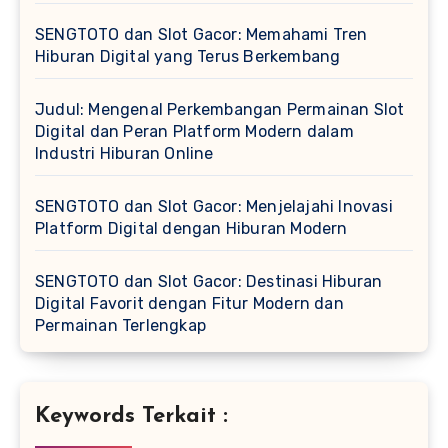
SENGTOTO dan Slot Gacor: Memahami Tren
Hiburan Digital yang Terus Berkembang
Judul: Mengenal Perkembangan Permainan Slot
Digital dan Peran Platform Modern dalam
Industri Hiburan Online
SENGTOTO dan Slot Gacor: Menjelajahi Inovasi
Platform Digital dengan Hiburan Modern
SENGTOTO dan Slot Gacor: Destinasi Hiburan
Digital Favorit dengan Fitur Modern dan
Permainan Terlengkap
Keywords Terkait :