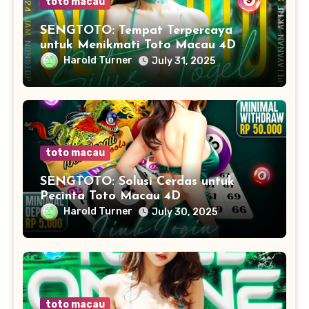
toto macau
SENGTOTO: Tempat Terpercaya
untuk Menikmati Toto Macau 4D
dengan Peluang Menang Besar
Harold Turner
July 31, 2025
toto macau
SENGTOTO: Solusi Cerdas untuk
Pecinta Toto Macau 4D
Harold Turner
July 30, 2025
toto macau