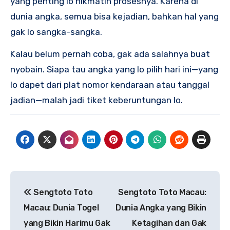
yang penting lo nikmatin prosesnya. Karena di
dunia angka, semua bisa kejadian, bahkan hal yang
gak lo sangka-sangka.
Kalau belum pernah coba, gak ada salahnya buat
nyobain. Siapa tau angka yang lo pilih hari ini—yang
lo dapet dari plat nomor kendaraan atau tanggal
jadian—malah jadi tiket keberuntungan lo.
Post
Sengtoto Toto
Sengtoto Toto Macau:
navigation
Macau: Dunia Togel
Dunia Angka yang Bikin
yang Bikin Harimu Gak
Ketagihan dan Gak