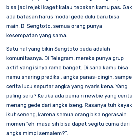
bisa jadi rejeki kaget kalau tebakan kamu pas. Gak
ada batasan harus modal gede dulu baru bisa
main. Di Sengtoto, semua orang punya
kesempatan yang sama.
Satu hal yang bikin Sengtoto beda adalah
komunitasnya. Di Telegram, mereka punya grup
aktif yang isinya rame banget. Di sana kamu bisa
nemu sharing prediksi, angka panas-dingin, sampe
cerita lucu seputar angka yang nyaris kena. Yang
paling seru? Ketika ada pemain newbie yang cerita
menang gede dari angka iseng. Rasanya tuh kayak
ikut seneng, karena semua orang bisa ngerasain
momen “eh, masa sih bisa dapet segitu cuma dari
angka mimpi semalem?”.