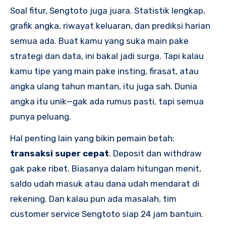
Soal fitur, Sengtoto juga juara. Statistik lengkap,
grafik angka, riwayat keluaran, dan prediksi harian
semua ada. Buat kamu yang suka main pake
strategi dan data, ini bakal jadi surga. Tapi kalau
kamu tipe yang main pake insting, firasat, atau
angka ulang tahun mantan, itu juga sah. Dunia
angka itu unik—gak ada rumus pasti, tapi semua
punya peluang.
Hal penting lain yang bikin pemain betah:
transaksi super cepat
. Deposit dan withdraw
gak pake ribet. Biasanya dalam hitungan menit,
saldo udah masuk atau dana udah mendarat di
rekening. Dan kalau pun ada masalah, tim
customer service Sengtoto siap 24 jam bantuin.