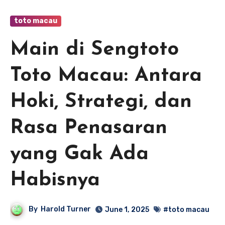
toto macau
Main di Sengtoto
Toto Macau: Antara
Hoki, Strategi, dan
Rasa Penasaran
yang Gak Ada
Habisnya
By
Harold Turner
June 1, 2025
#toto macau