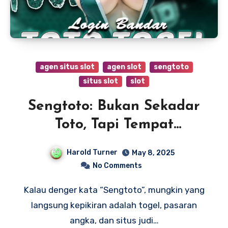
agen situs slot
agen slot
sengtoto
situs slot
slot
Sengtoto: Bukan Sekadar
Toto, Tapi Tempat
Nongkrongnya Para
Harold Turner
May 8, 2025
Pemenang
No Comments
Kalau denger kata “Sengtoto”, mungkin yang
langsung kepikiran adalah togel, pasaran
angka, dan situs judi…