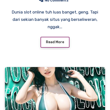
No Comments
Dunia slot online tuh luas banget, geng. Tapi
dari sekian banyak situs yang berseliweran,
nggak…
Read More