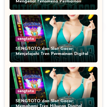
Mengenal Fenomena Permainan
Digital di Era Internet
sengtoto
SENGTOTO dan Slot Gacor:
Menjelajahi Tren Permainan Digital
yang Semakin Populer
sengtoto
SENGTOTO dan Slot Gacor:
Memahami Tren Hiburan Digital