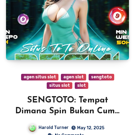
agen situs slot
agen slot
sengtoto
situs slot
slot
SENGTOTO: Tempat
Dimana Spin Bukan Cuma
Mainan, Tapi Jalan Menuju
Harold Turner
May 12, 2025
Cuan