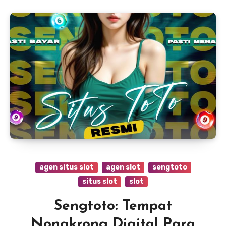
agen situs slot
agen slot
sengtoto
situs slot
slot
Sengtoto: Tempat
Nongkrong Digital Para