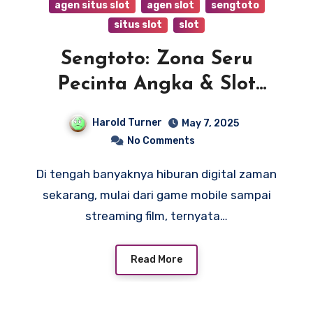
agen situs slot
agen slot
sengtoto
situs slot
slot
Sengtoto: Zona Seru
Pecinta Angka & Slot
Gacor, Tempat
Harold Turner
May 7, 2025
Nongkrongnya Hoki
No Comments
Di tengah banyaknya hiburan digital zaman
sekarang, mulai dari game mobile sampai
streaming film, ternyata…
Read More