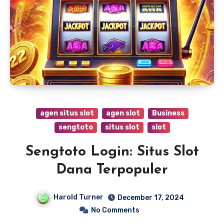
agen situs slot
agen slot
Business
sengtoto
situs slot
slot
Sengtoto Login: Situs Slot
Dana Terpopuler
Harold Turner
December 17, 2024
No Comments