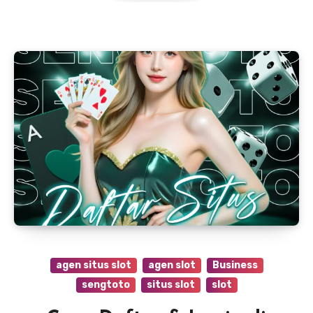
agen situs slot
agen slot
Business
sengtoto
situs slot
slot