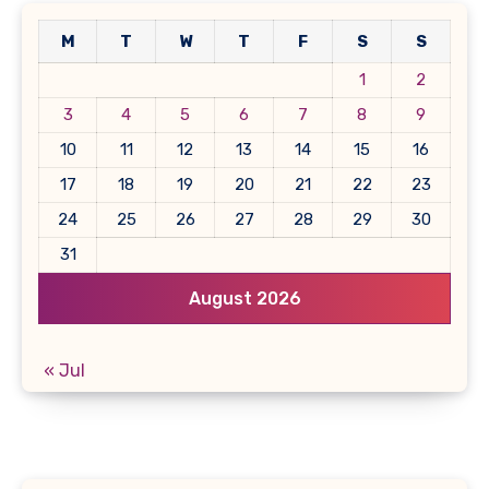
M
T
W
T
F
S
S
1
2
3
4
5
6
7
8
9
10
11
12
13
14
15
16
17
18
19
20
21
22
23
24
25
26
27
28
29
30
31
August 2026
« Jul