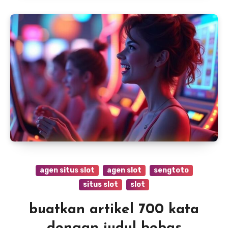
agen situs slot
agen slot
sengtoto
situs slot
slot
buatkan artikel 700 kata
dengan judul bebas