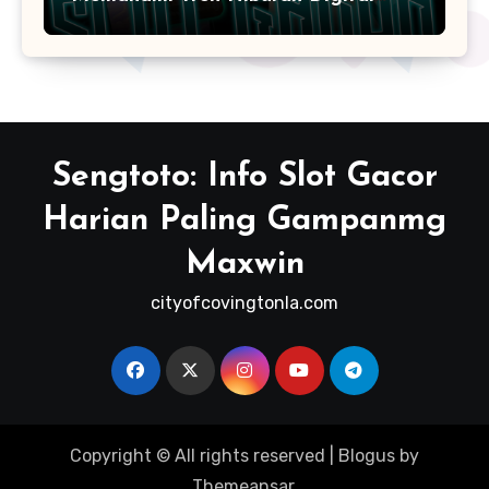
yang Terus Berkembang
Sengtoto: Info Slot Gacor
Harian Paling Gampanmg
Maxwin
cityofcovingtonla.com
Copyright © All rights reserved
|
Blogus
by
Themeansar
.