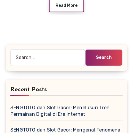
Read More
Search
for:
Recent Posts
SENGTOTO dan Slot Gacor: Menelusuri Tren
Permainan Digital di Era Internet
SENGTOTO dan Slot Gacor: Mengenal Fenomena