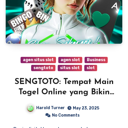
agen situs slot
agen slot
Business
sengtoto
situs slot
slot
SENGTOTO: Tempat Main
Togel Online yang Bikin
Nagih dan Aman Buat Cari
Harold Turner
May 23, 2025
Cuan
No Comments