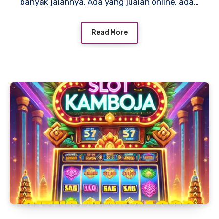
banyak jalannya. Ada yang jualan online, ada…
Read More