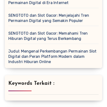
Permainan Digital di Era Internet
SENGTOTO dan Slot Gacor: Menjelajahi Tren
Permainan Digital yang Semakin Populer
SENGTOTO dan Slot Gacor: Memahami Tren
Hiburan Digital yang Terus Berkembang
Judul: Mengenal Perkembangan Permainan Slot
Digital dan Peran Platform Modern dalam
Industri Hiburan Online
Keywords Terkait :