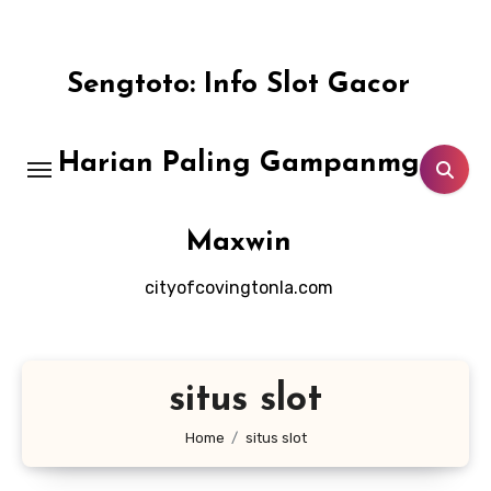
Skip
to
content
Sengtoto: Info Slot Gacor
Harian Paling Gampanmg
Maxwin
cityofcovingtonla.com
situs slot
Home
situs slot