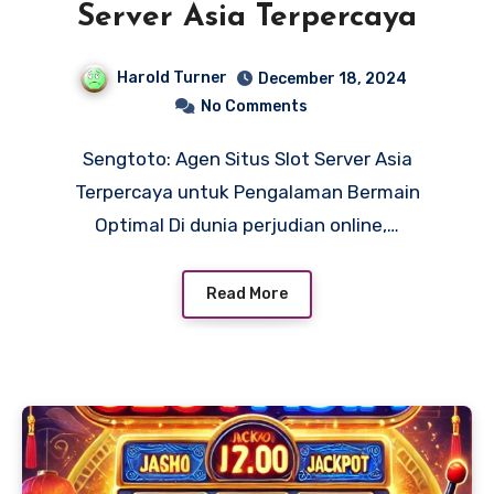
Server Asia Terpercaya
Harold Turner
December 18, 2024
No Comments
Sengtoto: Agen Situs Slot Server Asia
Terpercaya untuk Pengalaman Bermain
Optimal Di dunia perjudian online,…
Read More