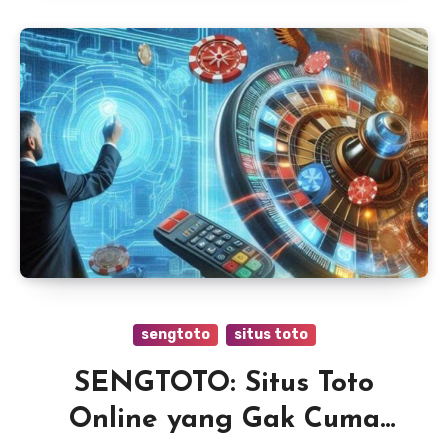
sengtoto
situs toto
SENGTOTO: Situs Toto
Online yang Gak Cuma