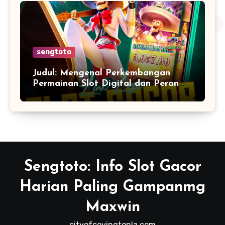
sengtoto
Judul: Mengenal Perkembangan
Permainan Slot Digital dan Peran
Platform Modern dalam Industri
Hiburan Online
Sengtoto: Info Slot Gacor
Harian Paling Gampanmg
Maxwin
cityofcovingtonla.com