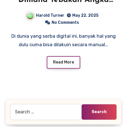
Bisa Jadi Rezeki Nyata
Harold Turner
May 22, 2025
No Comments
Di dunia yang serba digital ini, banyak hal yang
dulu cuma bisa dilakuin secara manual…
Read More
Search
for: