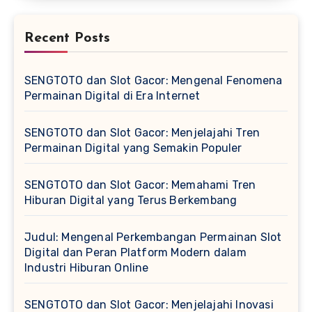
Recent Posts
SENGTOTO dan Slot Gacor: Mengenal Fenomena
Permainan Digital di Era Internet
SENGTOTO dan Slot Gacor: Menjelajahi Tren
Permainan Digital yang Semakin Populer
SENGTOTO dan Slot Gacor: Memahami Tren
Hiburan Digital yang Terus Berkembang
Judul: Mengenal Perkembangan Permainan Slot
Digital dan Peran Platform Modern dalam
Industri Hiburan Online
SENGTOTO dan Slot Gacor: Menjelajahi Inovasi