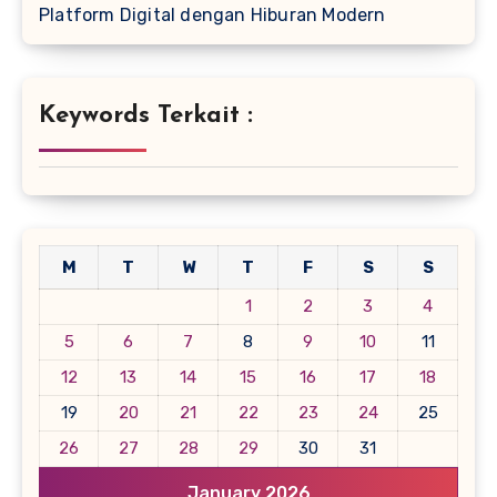
Platform Digital dengan Hiburan Modern
Keywords Terkait :
M
T
W
T
F
S
S
1
2
3
4
5
6
7
8
9
10
11
12
13
14
15
16
17
18
19
20
21
22
23
24
25
26
27
28
29
30
31
January 2026