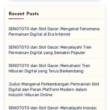
Recent Posts
SENGTOTO dan Slot Gacor: Mengenal Fenomena
Permainan Digital di Era Internet
SENGTOTO dan Slot Gacor: Menjelajahi Tren
Permainan Digital yang Semakin Populer
SENGTOTO dan Slot Gacor: Memahami Tren
Hiburan Digital yang Terus Berkembang
Judul: Mengenal Perkembangan Permainan Slot
Digital dan Peran Platform Modern dalam
Industri Hiburan Online
SENGTOTO dan Slot Gacor: Menjelajahi Inovasi