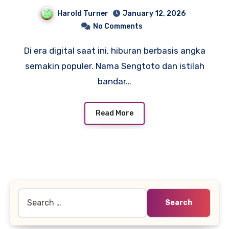
Strategi, Jernih dalam
Harold Turner
January 12, 2026
Langkah
No Comments
Di era digital saat ini, hiburan berbasis angka
semakin populer. Nama Sengtoto dan istilah
bandar…
Read More
Search
for: