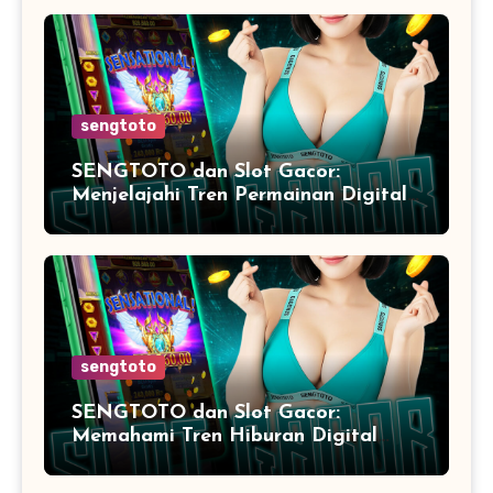
sengtoto
SENGTOTO dan Slot Gacor:
Menjelajahi Tren Permainan Digital
yang Semakin Populer
sengtoto
SENGTOTO dan Slot Gacor:
Memahami Tren Hiburan Digital
yang Terus Berkembang