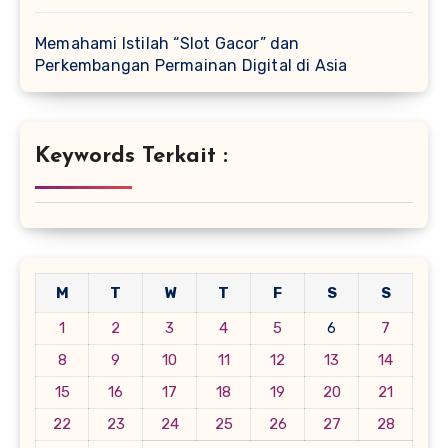
Memahami Istilah “Slot Gacor” dan
Perkembangan Permainan Digital di Asia
Keywords Terkait :
M
T
W
T
F
S
S
1
2
3
4
5
6
7
8
9
10
11
12
13
14
15
16
17
18
19
20
21
22
23
24
25
26
27
28