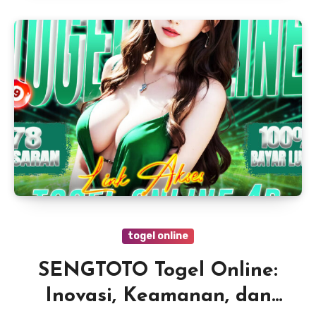
togel online
SENGTOTO Togel Online:
Inovasi, Keamanan, dan