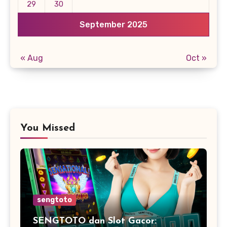
29
30
September 2025
« Aug
Oct »
You Missed
sengtoto
SENGTOTO dan Slot Gacor: