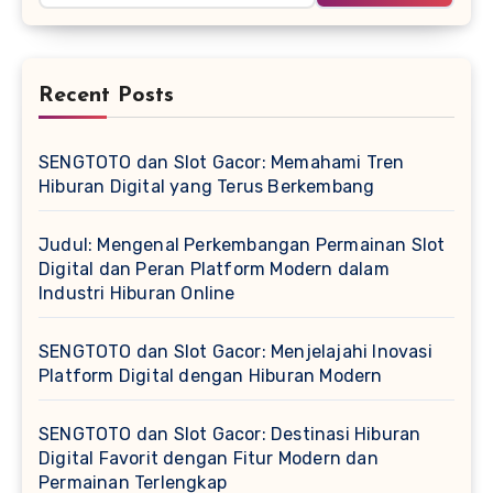
Recent Posts
SENGTOTO dan Slot Gacor: Memahami Tren
Hiburan Digital yang Terus Berkembang
Judul: Mengenal Perkembangan Permainan Slot
Digital dan Peran Platform Modern dalam
Industri Hiburan Online
SENGTOTO dan Slot Gacor: Menjelajahi Inovasi
Platform Digital dengan Hiburan Modern
SENGTOTO dan Slot Gacor: Destinasi Hiburan
Digital Favorit dengan Fitur Modern dan
Permainan Terlengkap