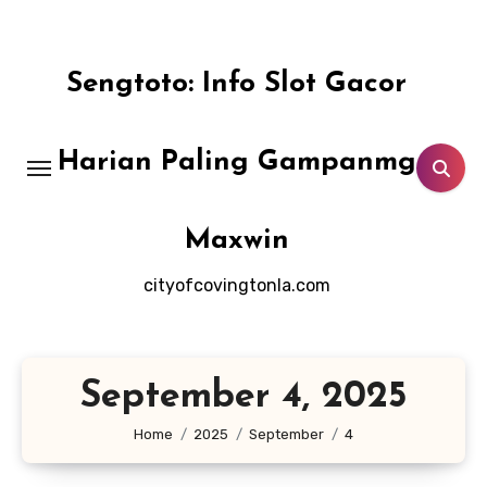
Skip
to
content
Sengtoto: Info Slot Gacor
Harian Paling Gampanmg
Maxwin
cityofcovingtonla.com
September 4, 2025
Home
2025
September
4