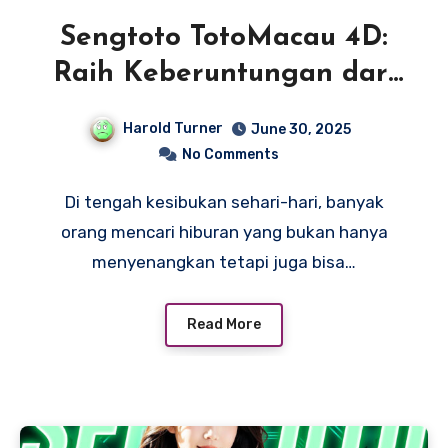
Sengtoto TotoMacau 4D:
Raih Keberuntungan dari
Rumah dengan Modal
Harold Turner
June 30, 2025
Terjangkau
No Comments
Di tengah kesibukan sehari-hari, banyak
orang mencari hiburan yang bukan hanya
menyenangkan tetapi juga bisa…
Read More