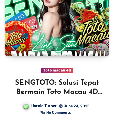
toto macau 4d
SENGTOTO: Solusi Tepat
Bermain Toto Macau 4D
dengan Aman dan
Harold Turner
June 24, 2025
Menguntungkan
No Comments