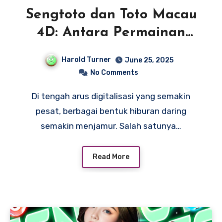
Sengtoto dan Toto Macau
4D: Antara Permainan
Angka dan Era Digital
Harold Turner
June 25, 2025
No Comments
Di tengah arus digitalisasi yang semakin
pesat, berbagai bentuk hiburan daring
semakin menjamur. Salah satunya…
Read More