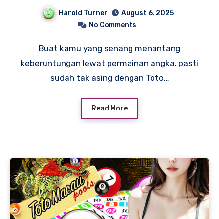
di Dunia Toto Macau 4D
Harold Turner
August 6, 2025
No Comments
Buat kamu yang senang menantang
keberuntungan lewat permainan angka, pasti
sudah tak asing dengan Toto…
Read More