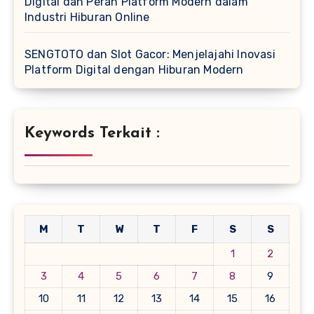
Digital dan Peran Platform Modern dalam
Industri Hiburan Online
SENGTOTO dan Slot Gacor: Menjelajahi Inovasi
Platform Digital dengan Hiburan Modern
Keywords Terkait :
M
T
W
T
F
S
S
1
2
3
4
5
6
7
8
9
10
11
12
13
14
15
16