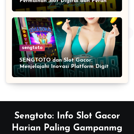
Permainan Slot Digital dan Peran
Platform Modern dalam Industri
Hiburan Online
sengtoto
SENGTOTO dan Slot Gacor:
Menjelajahi Inovasi Platform Digital
dengan Hiburan Modern
Sengtoto: Info Slot Gacor
Harian Paling Gampanmg