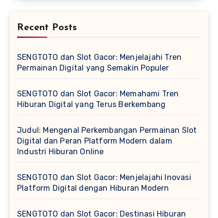
Recent Posts
SENGTOTO dan Slot Gacor: Menjelajahi Tren
Permainan Digital yang Semakin Populer
SENGTOTO dan Slot Gacor: Memahami Tren
Hiburan Digital yang Terus Berkembang
Judul: Mengenal Perkembangan Permainan Slot
Digital dan Peran Platform Modern dalam
Industri Hiburan Online
SENGTOTO dan Slot Gacor: Menjelajahi Inovasi
Platform Digital dengan Hiburan Modern
SENGTOTO dan Slot Gacor: Destinasi Hiburan