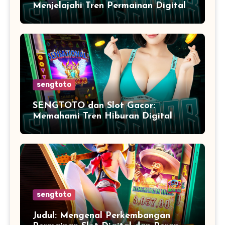
Menjelajahi Tren Permainan Digital
yang Semakin Populer
sengtoto
SENGTOTO dan Slot Gacor:
Memahami Tren Hiburan Digital
yang Terus Berkembang
sengtoto
Judul: Mengenal Perkembangan