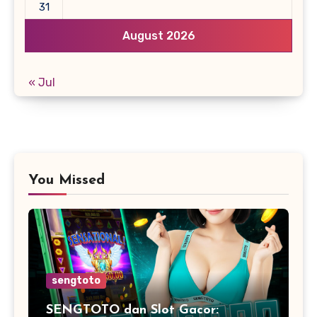
31
August 2026
« Jul
You Missed
sengtoto
SENGTOTO dan Slot Gacor: